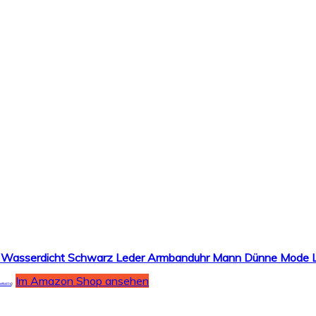
Im Amazon Shop ansehen
etails
)