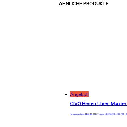
Angebot!
Amazon.de Price:
€
109,99
€
26,99
(as of 18/03/2020 10:37 PST-
D