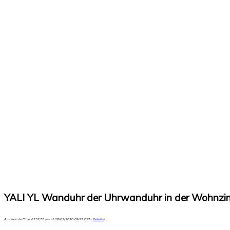
YALI YL Wanduhr der Uhrwanduhr in der Wohnzim
Amazon.de Price:
€
157,77
(as of 18/03/2020 09:22 PST-
Details
)