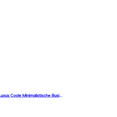
CIVO Herren Uhren Manner Wasserdicht Schwarz Leder Armbanduhr Mann Dünne Mode Luxus Coole Minimalistische Business Analoge Quarzuhren für Herren Jungen