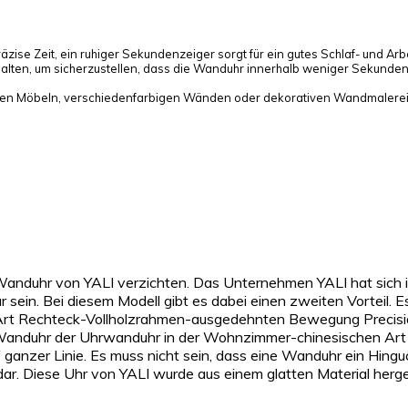
e Zeit, ein ruhiger Sekundenzeiger sorgt für ein gutes Schlaf- und Arbe
thalten, um sicherzustellen, dass die Wanduhr innerhalb weniger Sekunde
denen Möbeln, verschiedenfarbigen Wänden oder dekorativen Wandmalerei
duhr von YALI verzichten. Das Unternehmen YALI hat sich in d
r sein. Bei diesem Modell gibt es dabei einen zweiten Vorteil.
 Rechteck-Vollholzrahmen-ausgedehnten Bewegung Precision vo
 YL Wanduhr der Uhrwanduhr in der Wohnzimmer-chinesischen 
anzer Linie. Es muss nicht sein, dass eine Wanduhr ein Hinguck
dar. Diese Uhr von YALI wurde aus einem glatten Material herges