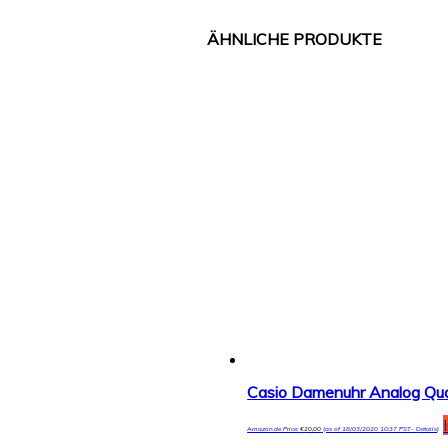
Casio Damenuhr Analog Qu
Amazon.de Price:
€
20,00
(as of 18/03/2020 10:37 PST-
Details
)