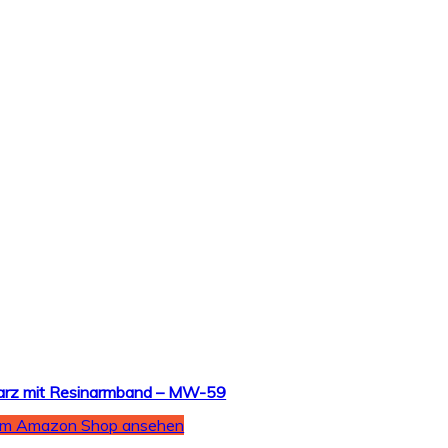
arz mit Resinarmband – MW-59
Im Amazon Shop ansehen