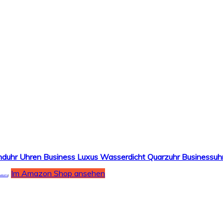
Im Amazon Shop ansehen
etails
)