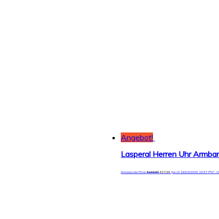
Angebot!
Amazon.de Price:
€
139,99
€
27,99
(as of 18/03/2020 10:37 PST-
D