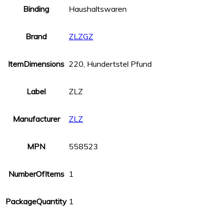
Binding
Haushaltswaren
Brand
ZLZGZ
ItemDimensions
220, Hundertstel Pfund
Label
ZLZ
Manufacturer
ZLZ
MPN
558523
NumberOfItems
1
PackageQuantity
1