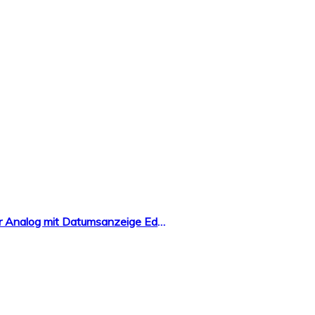
Lasperal Herren Uhr Armbanduhr Uhren Business Luxus Wasserdicht Quarzuhr Businessuhr Analog mit Datumsanzeige Edelstahl Sport Schwarz Rund