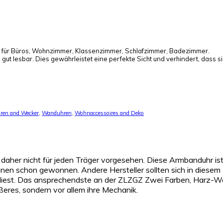
 für Büros, Wohnzimmer, Klassenzimmer, Schlafzimmer, Badezimmer.
gut lesbar. Dies gewährleistet eine perfekte Sicht und verhindert, dass sic
ren and Wecker
,
Wanduhren
,
Wohnaccessoires and Deko
daher nicht für jeden Träger vorgesehen. Diese Armbanduhr ist i
en schon gewonnen. Andere Hersteller sollten sich in diesem 
it abliest. Das ansprechendste an der ZLZGZ Zwei Farben, Harz-
eres, sondern vor allem ihre Mechanik.