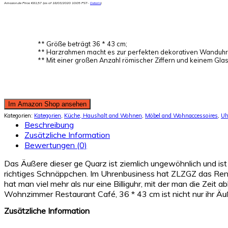
Amazon.de Price:
€
81,57
(as of 18/03/2020 10:05 PST-
Details
)
** Größe beträgt 36 * 43 cm;
** Harzrahmen macht es zur perfekten dekorativen Wanduhr
** Mit einer großen Anzahl römischer Ziffern und keinem Glas 
Im Amazon Shop ansehen
Kategorien:
Kategorien
,
Küche, Haushalt and Wohnen
,
Möbel and Wohnaccessoires
,
Uh
Beschreibung
Zusätzliche Information
Bewertungen (0)
Das Äußere dieser ge Quarz ist ziemlich ungewöhnlich und ist 
richtiges Schnäppchen. Im Uhrenbusiness hat ZLZGZ das Renn
hat man viel mehr als nur eine Billiguhr, mit der man die Ze
Wohnzimmer Restaurant Café, 36 * 43 cm ist nicht nur ihr Äuß
Zusätzliche Information