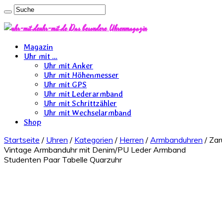
uhr-mit.de Das besondere Uhrenmagazin
Magazin
Uhr mit …
Uhr mit Anker
Uhr mit Höhenmesser
Uhr mit GPS
Uhr mit Lederarmband
Uhr mit Schrittzähler
Uhr mit Wechselarmband
Shop
Startseite
/
Uhren
/
Kategorien
/
Herren
/
Armbanduhren
/ Za
Vintage Armbanduhr mit Denim/PU Leder Armband
Studenten Paar Tabelle Quarzuhr