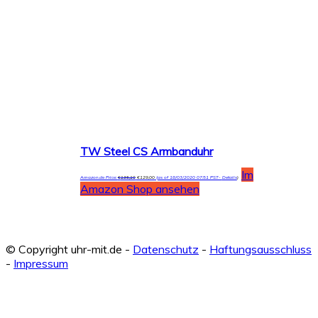
TW Steel CS Armbanduhr
Im
Amazon.de Price:
€
135,10
€
129,00
(as of 18/03/2020 07:51 PST-
Details
)
Amazon Shop ansehen
© Copyright uhr-mit.de -
Datenschutz
-
Haftungsausschluss
-
Impressum