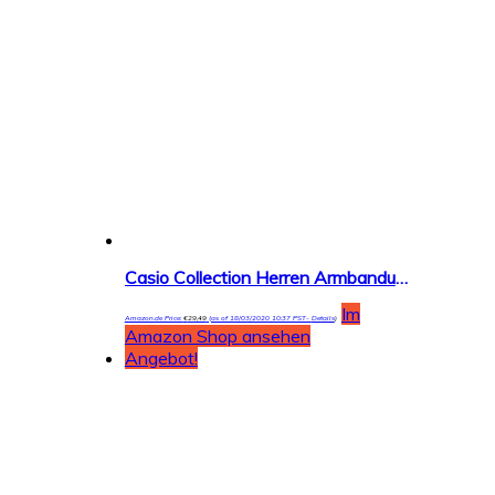
Casio Collection Herren Armbanduhr MTP-1302PD
Im
Amazon.de Price:
€
29,49
(as of 18/03/2020 10:37 PST-
Details
)
Amazon Shop ansehen
Angebot!