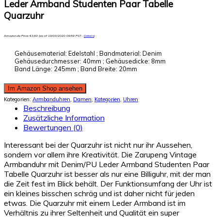
Leder Armband Studenten Paar Tabelle
Quarzuhr
Amazon.de Price:
€
3,60
(as of 19/03/2020 09:59 PST-
Details
)
Gehäusematerial: Edelstahl ; Bandmaterial: Denim
Gehäusedurchmesser: 40mm ; Gehäusedicke: 8mm
Band Länge: 245mm ; Band Breite: 20mm
Im Amazon Shop ansehen
Kategorien:
Armbanduhren
,
Damen
,
Kategorien
,
Uhren
Beschreibung
Zusätzliche Information
Bewertungen (0)
Interessant bei der Quarzuhr ist nicht nur ihr Aussehen,
sondern vor allem ihre Kreativität. Die Zarupeng Vintage
Armbanduhr mit Denim/PU Leder Armband Studenten Paar
Tabelle Quarzuhr ist besser als nur eine Billiguhr, mit der man
die Zeit fest im Blick behält. Der Funktionsumfang der Uhr ist
ein kleines bisschen schräg und ist daher nicht für jeden
etwas. Die Quarzuhr mit einem Leder Armband ist im
Verhältnis zu ihrer Seltenheit und Qualität ein super