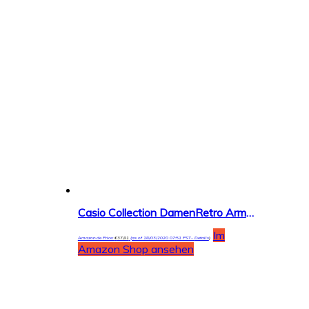
Casio Collection DamenRetro Armbanduhr LA680WEGA
Im
Amazon.de Price:
€
37,81
(as of 18/03/2020 07:51 PST-
Details
)
Amazon Shop ansehen