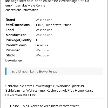
uhr begeistert sein, denn es ist eine zuverlässige Uhr. So
empfinden das viele Kenner.
Zusätzliche Information
Brand
W-xiao uhr
ItemDimensions
1102, Hundertstel Pfund
Label
W-xiao uhr
Manufacturer
W-xiao uhr
PackageQuantity
1
ProductGroup
Furniture
Publisher
W-xiao uhr
Studio
W-xiao uhr
Bewertungen
Es gibt noch keine Bewertungen.
Schreibe die erste Bewertung für „Wanduhr Quarzuhr
Schlafzimmer Wohnzimmer Küche gemalt Pfau Home Kunst
Dekoration stille Uhr“
Deine E-Mail-Adresse wird nicht veröffentlicht.