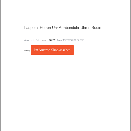
Lasperal Herren Uhr Armbanduhr Uhren Business Luxus Wasserdicht Quarzuhr Businessuhr Analog mit Datumsanzeige Edelstahl Sport Schwarz Rund
Amazon.de Price:
€
27,99
(as of 18/03/2020 10:37 PST-
€
139,99
Im Amazon Shop ansehen
Details
)