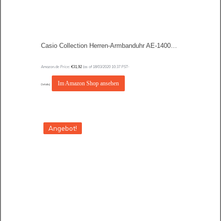
Casio Collection Herren-Armbanduhr AE-1400WH
Amazon.de Price:
€
31,92
(as of 18/03/2020 10:37 PST-
Im Amazon Shop ansehen
Details
)
Angebot!