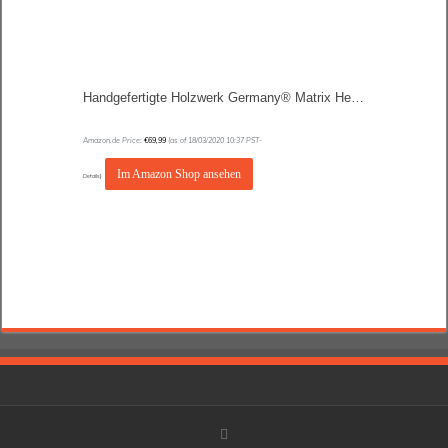
Handgefertigte Holzwerk Germany® Matrix Herren-Uhr Öko Natur Holz-Uhr Holz Armband-Uhr Braun Schwarz Zebra Muster Analog Quarz-Uhr Future Edition Datum und Wochentag Anzeige
Amazon.de Price:
€
69,99
(as of 18/03/2020 10:37 PST-
Im Amazon Shop ansehen
Details
)