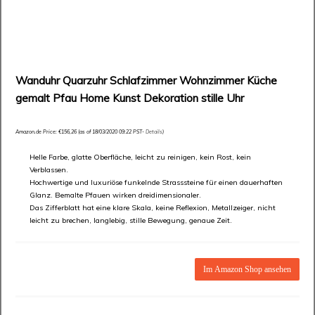
Wanduhr Quarzuhr Schlafzimmer Wohnzimmer Küche
gemalt Pfau Home Kunst Dekoration stille Uhr
Amazon.de Price:
€
156,26
(as of 18/03/2020 09:22 PST-
Details
)
Helle Farbe, glatte Oberfläche, leicht zu reinigen, kein Rost, kein
Verblassen.
Hochwertige und luxuriöse funkelnde Strasssteine für einen dauerhaften
Glanz. Bemalte Pfauen wirken dreidimensionaler.
Das Zifferblatt hat eine klare Skala, keine Reflexion, Metallzeiger, nicht
leicht zu brechen, langlebig, stille Bewegung, genaue Zeit.
Im Amazon Shop ansehen