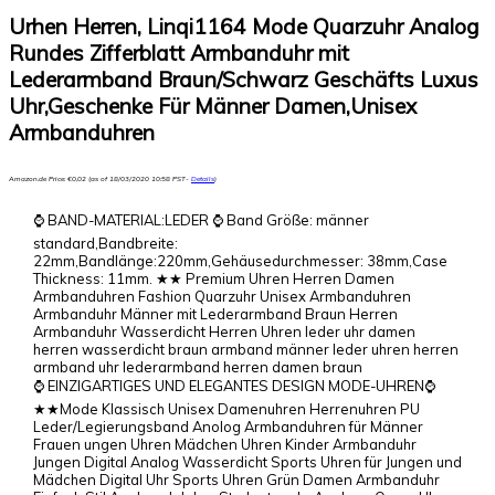
Urhen Herren, Linqi1164 Mode Quarzuhr Analog
Rundes Zifferblatt Armbanduhr mit
Lederarmband Braun/Schwarz Geschäfts Luxus
Uhr,Geschenke Für Männer Damen,Unisex
Armbanduhren
Amazon.de Price:
€
0,02
(as of 18/03/2020 10:58 PST-
Details
)
⌚ BAND-MATERIAL:LEDER ⌚ Band Größe: männer
standard,Bandbreite:
22mm,Bandlänge:220mm,Gehäusedurchmesser: 38mm,Case
Thickness: 11mm. ★★ Premium Uhren Herren Damen
Armbanduhren Fashion Quarzuhr Unisex Armbanduhren
Armbanduhr Männer mit Lederarmband Braun Herren
Armbanduhr Wasserdicht Herren Uhren leder uhr damen
herren wasserdicht braun armband männer leder uhren herren
armband uhr lederarmband herren damen braun
⌚ EINZIGARTIGES UND ELEGANTES DESIGN MODE-UHREN⌚
★★Mode Klassisch Unisex Damenuhren Herrenuhren PU
Leder/Legierungsband Anolog Armbanduhren für Männer
Frauen ungen Uhren Mädchen Uhren Kinder Armbanduhr
Jungen Digital Analog Wasserdicht Sports Uhren für Jungen und
Mädchen Digital Uhr Sports Uhren Grün Damen Armbanduhr