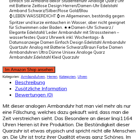
Einfach Stil Armband dekor Studentenuhr Analoge Quarz Uhr
mit Batterie Zeitlose Design Herren/Damen-Uhr Edelstahl
Armband Schwarz/Silber/Rose Gold/Blau
⌚ LEBEN WASSERDICHT ⌚ im Allgemeinen, beständig gegen
Spritzer und kurze eintauchen in Wasser, aber nicht geeignet
für Schwimmen oder Baden. ★★Damen-Uhr Schwarz /
Elegante Edelstahl/ Leder Armbanduhr mit Strasssteinen –
wasserfestes Quarz Uhrwerk inkl. Wochentags- &
Datumsanzeige Damen Einfach Design Edelstahl Armbanduhr
Quartzuhr Analog mit Batterie Schwarz/Braun Farbe Damen
Armbanduhren Ultra Dünne Unisex Analoge Quarz
Armbanduhr,Edelstahl Kleid Quarzuhr
Im Amazon Shop ansehen
Kategorien:
Armbanduhren
,
Herren
,
Kategorien
,
Uhren
Beschreibung
Zusätzliche Information
Bewertungen (0)
Mit dieser analogen Armbanduhr hat man viel mehr als nur
eine Fälschung, welches dazu gekauft wird, dass man die
Zeit verstreichen sieht. Das Besondere an dieser linqi1164
Uhren Herren ist ihre Produktion. Die Beständigkeit dieser
Quarzuhr ist etwas atypisch und spricht nicht alle Menschen
an. Die Uhr ist trotz ihrer Qualität etwas ganz Schönes. Im