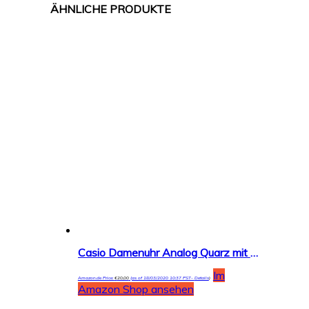
Casio Damenuhr Analog Quarz mit Resinarmband – MW-59
Im
Amazon.de Price:
€
20,00
(as of 18/03/2020 10:37 PST-
Details
)
Amazon Shop ansehen