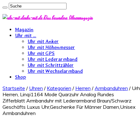
uhr-mit.de Das besondere Uhrenmagazin
Magazin
Uhr mit …
Uhr mit Anker
Uhr mit Höhenmesser
Uhr mit GPS
Uhr mit Lederarmband
Uhr mit Schrittzähler
Uhr mit Wechselarmband
Shop
Startseite
/
Uhren
/
Kategorien
/
Herren
/
Armbanduhren
/ Ur
Herren, Linqi1164 Mode Quarzuhr Analog Rundes
Zifferblatt Armbanduhr mit Lederarmband Braun/Schwarz
Geschäfts Luxus Uhr,Geschenke Für Männer Damen,Unisex
Armbanduhren