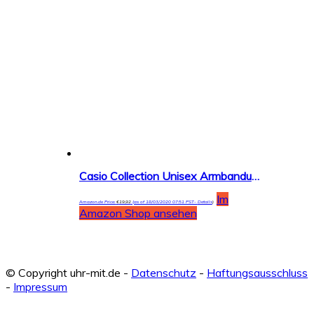
Casio Collection Unisex Armbanduhr W-216H
Im
Amazon.de Price:
€
19,92
(as of 18/03/2020 07:51 PST-
Details
)
Amazon Shop ansehen
© Copyright uhr-mit.de -
Datenschutz
-
Haftungsausschluss
-
Impressum