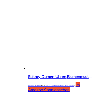
Suitray Damen Uhren,Blumenmuster Frauen Armbanduhr Analoge Quarzuhr Freizeit Uhr Geschenk,Runde Zifferblattgehäuse Lederband Uhren
Im
Amazon.de Price:
€
1,10
(as of 18/03/2020 10:37 PST-
Details
)
Amazon Shop ansehen