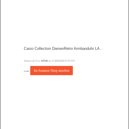
Casio Collection DamenRetro Armbanduhr LA680WEGA
Amazon.de Price:
€
37,81
(as of 18/03/2020 07:51 PST-
Im Amazon Shop ansehen
Details
)