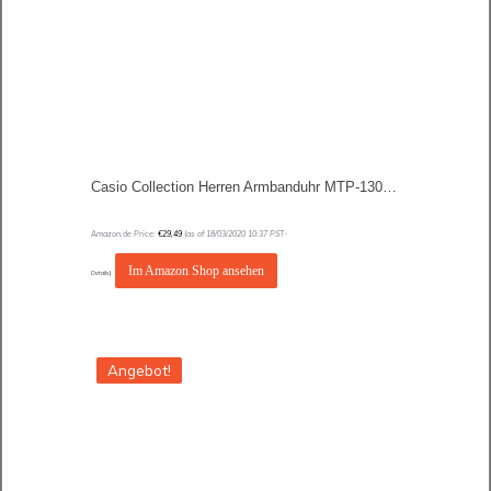
Casio Collection Herren Armbanduhr MTP-1302PD
Amazon.de Price:
€
29,49
(as of 18/03/2020 10:37 PST-
Im Amazon Shop ansehen
Details
)
Angebot!