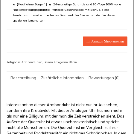
★【Kauf ohne Sorgen]】★: 24-monatige Garantie und 90-Tage 100% volle
Rückerstattungsgarantie. Perfekte Geschenkbox mit Bonus, diese
Armbanduhr wird ein perfektes Geschenk für Sie selbst oder für diesen
speziellen jemand sein
Im Amazon Shop ansehen
Kategorien:
Armbanduhren
,
Damen
,
Kategorien
,
Uhren
Beschreibung
Zusätzliche Information
Bewertungen (0)
Interessant an dieser Armbanduhr ist nicht nur ihr Aussehen,
sondern ihre Kreativität. Mit dieser Analogen Uhr hat man mehr
als nur eine Billiguhr, mit der man die Zeit verstreichen sieht. Das
Äußere der Quarzuhr ist etwas uncharakteristisch und spricht
nicht alle Menschen an. Die Quarzuhr ist im Vergleich zu ihrer
Seltenheit und Produktqualität ein richtiges Schnäppchen. In dem