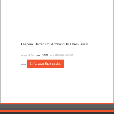
Lasperal Herren Uhr Armbanduhr Uhren Business Luxus Wasserdicht Quarzuhr Businessuhr Analog mit Datumsanzeige Edelstahl Sport Schwarz Rund
Amazon.de Price:
€
27,99
(as of 18/03/2020 10:37 PST-
€
139,99
Im Amazon Shop ansehen
Details
)