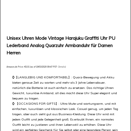
Unisex Uhren Mode Vintage Harajuku Graffiti Uhr PU
Lederband Analog Quarzuhr Armbanduhr für Damen
Herren
Amazon.de Price:
€
0,01
(as of 19/03/2020 09:47 PST-
Details
)
⌚【LANGLEBIG UND KOMFORTABEL】: Quarz-Bewegung und Akku
bieten genaue Zeit zu warten und mehr als 3 Jahre Lebensdauer,
natürlich die Batterie ist auch einfach zu ersetzen. Das richtige Uhren
Gewicht, luxuriöse Armband, all dies macht diese Uhr Super elegant und
bequem zu tragen.
⌚ 【OCCASIONS FOR GIFTS】: Ultra Mute und wartungsarm, und mit
einfachen, luxuriösen und klassischen Look. Casual genug, um jeden Tag
tragen, aber auch sieht gut aus Business-Kleidung. Diese Uhr wird mit
jedem Outfit und jede Gelegenheit groß. Es erlaubt Ihnen, ein normales
Outfit leicht zu justieren und ihren Lebensstil zu erhöhen. Diese Uhr
wird ein perfektes Geschenk für Sie selbst oder eine besondere Person sein