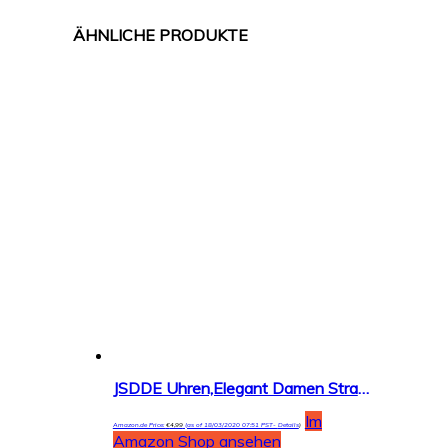
JSDDE Uhren,Elegant Damen Strassstein Oval Nebelfleck Spangenuhr Armbanduhr Analog Quarzuhr
Im
Amazon.de Price:
€
4,99
(as of 18/03/2020 07:51 PST-
Details
)
Amazon Shop ansehen