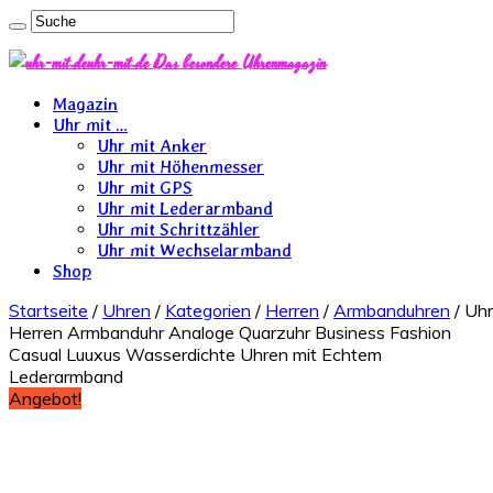
uhr-mit.de Das besondere Uhrenmagazin
Magazin
Uhr mit …
Uhr mit Anker
Uhr mit Höhenmesser
Uhr mit GPS
Uhr mit Lederarmband
Uhr mit Schrittzähler
Uhr mit Wechselarmband
Shop
Startseite
/
Uhren
/
Kategorien
/
Herren
/
Armbanduhren
/ Uhr
Herren Armbanduhr Analoge Quarzuhr Business Fashion
Casual Luuxus Wasserdichte Uhren mit Echtem
Lederarmband
Angebot!