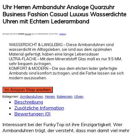
Uhr Herren Armbanduhr Analoge Quarzuhr
Business Fashion Casual Luuxus Wasserdichte
Uhren mit Echtem Lederarmband
Amazon.de Price:
€
49,99
€
13,99
(as of 19/03/2020 11:31 PST-
Details
)
WASSERDICHT & LANGLEBIG – Diese Armbanduhren sind
wasserdicht im Alltagsleben, sie sind aus dem opzimalen
Material gefertigt, haben eine lange Lebensdauer
ULTRA-FLACHE – Mit dem Mineralstoff Glas maß es nur 9.5 MM,
sehr bequem zu tragen.
KOMFORT & MODERN – Die aus dem ehcten leder gefertigte
Armbands sind komfort zu tragen, und die Farbe lassen sie sich
modern auszusehen.
Im Amazon Shop ansehen
Kategorien:
Armbanduhren
,
Herren
,
Kategorien
,
Uhren
Beschreibung
Zusätzliche Information
Bewertungen (0)
Interessant bei der FunkyTop ist ihre Einzigartigkeit. Wer
Armbanduhren trägt, der versteht, dass man damit viel mehr