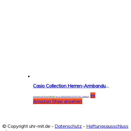
Casio Collection Herren-Armbanduhr MRW-400H
Im
Amazon.de Price:
€
40,00
(as of 18/03/2020 07:51 PST-
Details
)
Amazon Shop ansehen
© Copyright uhr-mit.de -
Datenschutz
-
Haftungsausschluss