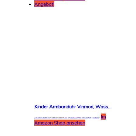
Angebot!
Kinder Armbanduhr Vinmori, Wasserdichte Quarzuhr mit süßer 3D-Karikatur, Geschenk für Kinder,Jungen und Mädchen
Im
Amazon.de Price:
€
19,50
€
12,59
(as of 18/03/2020 07:51 PST-
Details
)
Amazon Shop ansehen