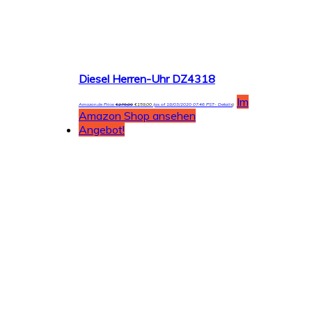
Diesel Herren-Uhr DZ4318
Im
Amazon.de Price:
€
279,00
€
159,00
(as of 18/03/2020 07:46 PST-
Details
)
Amazon Shop ansehen
Angebot!