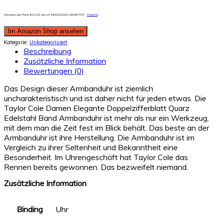
Amazon.de Price:
€
31,33
(as of 18/03/2020 08:58 PST-
Details
)
Im Amazon Shop ansehen
Kategorie:
Unkategorisiert
Beschreibung
Zusätzliche Information
Bewertungen (0)
Das Design dieser Armbanduhr ist ziemlich
uncharakteristisch und ist daher nicht für jeden etwas. Die
Taylor Cole Damen Elegante Doppelzifferblatt Quarz
Edelstahl Band Armbanduhr ist mehr als nur ein Werkzeug,
mit dem man die Zeit fest im Blick behält. Das beste an der
Armbanduhr ist ihre Herstellung. Die Armbanduhr ist im
Vergleich zu ihrer Seltenheit und Bekanntheit eine
Besonderheit. Im Uhrengeschäft hat Taylor Cole das
Rennen bereits gewonnen. Das bezweifelt niemand.
Zusätzliche Information
Binding
Uhr