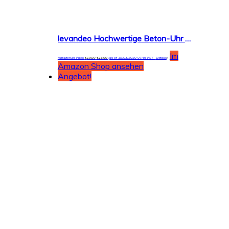
levandeo Hochwertige Beton-Uhr Wanduhr in Grau Kupfer 30cm rund Moderne Wanddeko Designer Uhr
Im
Amazon.de Price:
€
19,99
€
16,99
(as of 18/03/2020 07:46 PST-
Details
)
Amazon Shop ansehen
Angebot!