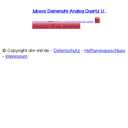
Juboos Damenuhr Analog Quartz Uhr mit Armbanduhr Leder Wasserdicht M?dchen Uhren-JU-006
Im
Amazon.de Price:
€
39,99
€
14,35
(as of 19/03/2020 09:32 PST-
Details
)
Amazon Shop ansehen
© Copyright uhr-mit.de -
Datenschutz
-
Haftungsausschluss
-
Impressum