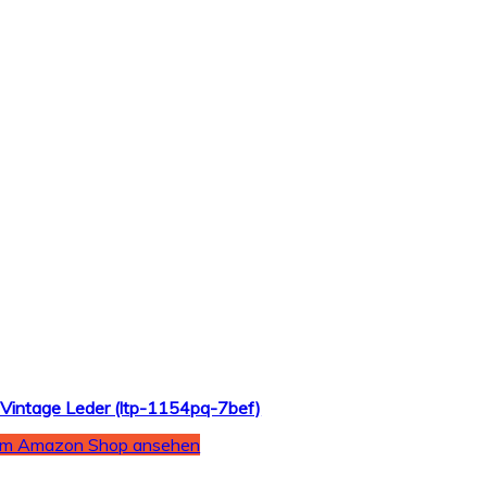
Vintage Leder (ltp-1154pq-7bef)
Im Amazon Shop ansehen