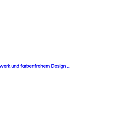
Cander Berlin MNU 1030 Kinderwanduhr (Ø) 30,5 cm Kinder Wanduhr mit lautlosem Uhrenwerk und farbenfrohem Design – Ablesen der Uhrzeit lernen