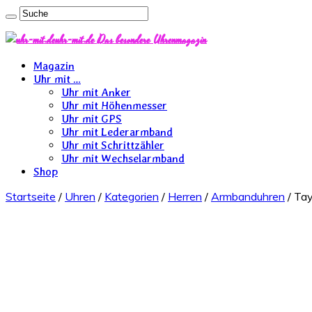
uhr-mit.de Das besondere Uhrenmagazin
Magazin
Uhr mit …
Uhr mit Anker
Uhr mit Höhenmesser
Uhr mit GPS
Uhr mit Lederarmband
Uhr mit Schrittzähler
Uhr mit Wechselarmband
Shop
Startseite
/
Uhren
/
Kategorien
/
Herren
/
Armbanduhren
/ Tay