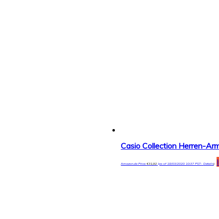
Casio Collection Herren-
Amazon.de Price:
€
31,92
(as of 18/03/2020 10:37 PST-
Details
)