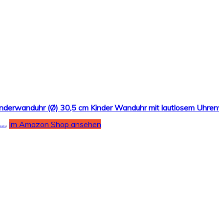
Im Amazon Shop ansehen
tails
)