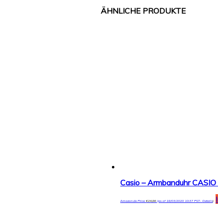
Casio – Armbanduhr CASIO 
Amazon.de Price:
€
24,86
(as of 18/03/2020 10:37 PST-
Details
)