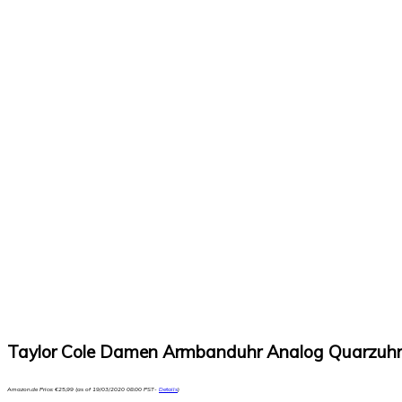
Taylor Cole Damen Armbanduhr Analog Quarzuhr 
Amazon.de Price:
€
25,99
(as of 19/03/2020 08:00 PST-
Details
)