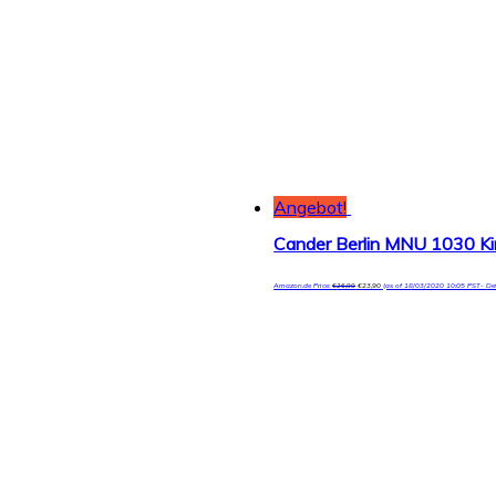
Angebot!
Amazon.de Price:
€
26,90
€
23,90
(as of 18/03/2020 10:05 PST-
De