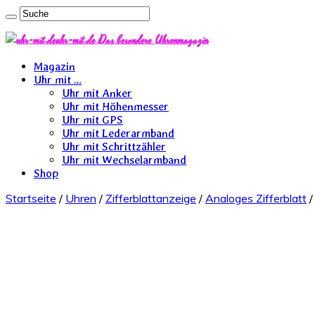
uhr-mit.de Das besondere Uhrenmagazin
Magazin
Uhr mit …
Uhr mit Anker
Uhr mit Höhenmesser
Uhr mit GPS
Uhr mit Lederarmband
Uhr mit Schrittzähler
Uhr mit Wechselarmband
Shop
Startseite
/
Uhren
/
Zifferblattanzeige
/
Analoges Zifferblatt
/