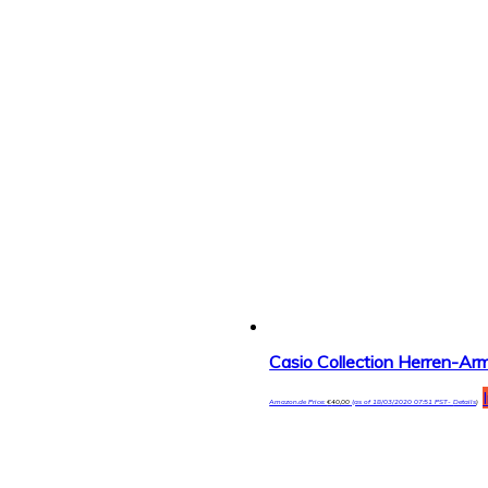
Casio Collection Herren-
Amazon.de Price:
€
40,00
(as of 18/03/2020 07:51 PST-
Details
)