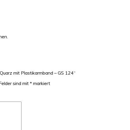
hen.
Quarz mit Plastikarmband – GS 124“
Felder sind mit
*
markiert