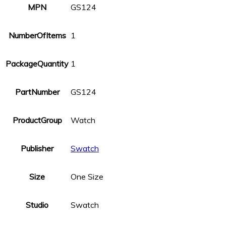
MPN
GS124
NumberOfItems
1
PackageQuantity
1
PartNumber
GS124
ProductGroup
Watch
Publisher
Swatch
Size
One Size
Studio
Swatch