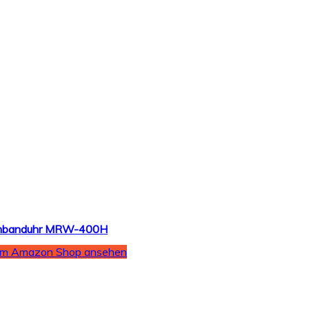
Armbanduhr MRW-400H
Im Amazon Shop ansehen