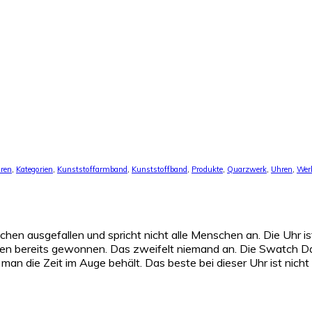
ren
,
Kategorien
,
Kunststoffarmband
,
Kunststoffband
,
Produkte
,
Quarzwerk
,
Uhren
,
Wer
chen ausgefallen und spricht nicht alle Menschen an. Die Uhr i
n bereits gewonnen. Das zweifelt niemand an. Die Swatch Da
man die Zeit im Auge behält. Das beste bei dieser Uhr ist nicht