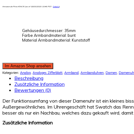
Amazon.de Price:
€
54,76
(as of 18/03/2020 10:46 PST-
Details
)
Gehäusedurchmesser: 35mm
Farbe Armbandmaterial: bunt
Material Armbandmaterial: Kunststoff
Im Amazon Shop ansehen
Kategorien:
Analog
,
Analoges Zifferblatt
,
Armband
,
Armbanduhren
,
Damen
,
Damenuh
Beschreibung
Zusätzliche Information
Bewertungen (0)
Der Funktionsumfang von dieser Damenuhr ist ein kleines biss
Außergewöhnliches. Im Uhrengeschäft hat Swatch das Renne
besser als nur ein Nachbau, welches dazu gekauft wird, damit 
Zusätzliche Information