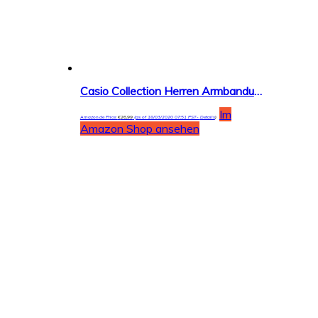
Casio Collection Herren Armbanduhr MTP-1302PL
Im
Amazon.de Price:
€
26,99
(as of 18/03/2020 07:51 PST-
Details
)
Amazon Shop ansehen