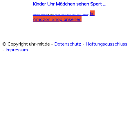
Kinder Uhr Mädchen sehen Sport Wasserdichte niedliche Welle Punkt Quarzuhr Nachtlicht Mädchen Silikon Uhr Unterricht Uhr Kinder Geschenk
Im
Amazon.de Price:
€
10,99
(as of 18/03/2020 10:37 PST-
Details
)
Amazon Shop ansehen
© Copyright uhr-mit.de -
Datenschutz
-
Haftungsausschluss
-
Impressum