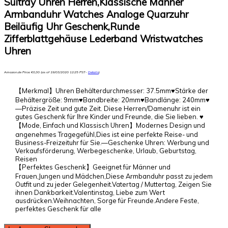
Suitray Uhren Herren,Klassische Männer
Armbanduhr Watches Analoge Quarzuhr
Beiläufig Uhr Geschenk,Runde
Zifferblattgehäuse Lederband Wristwatches
Uhren
Amazon.de Price:
€
0,30
(as of 19/03/2020 12:25 PST-
Details
)
【Merkmal】Uhren Behälterdurchmesser: 37.5mm♥Stärke der
Behältergröße: 9mm♥Bandbreite: 20mm♥Bandlänge: 240mm♥
—Präzise Zeit und gute Zeit. Diese Herren/Damenuhr ist ein
gutes Geschenk für Ihre Kinder und Freunde, die Sie lieben. ♥
【Mode, Einfach und Klassisch Uhren】Modernes Design und
angenehmes Tragegefühl,Dies ist eine perfekte Reise- und
Business-Freizeituhr für Sie.—Geschenke Uhren: Werbung und
Verkaufsförderung, Werbegeschenke, Urlaub, Geburtstag,
Reisen
【Perfektes Geschenk】Geeignet für Männer und
Frauen,Jungen und Mädchen,Diese Armbanduhr passt zu jedem
Outfit und zu jeder Gelegenheit.Vatertag / Muttertag, Zeigen Sie
ihnen Dankbarkeit.Valentinstag, Liebe zum Wert
ausdrücken.Weihnachten, Sorge für Freunde.Andere Feste,
perfektes Geschenk für alle