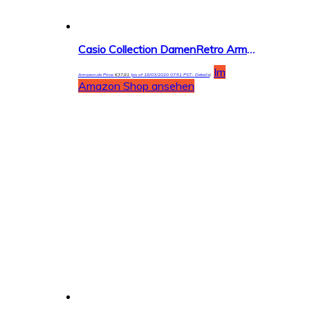
Casio Collection DamenRetro Armbanduhr LA680WEGA
Im
Amazon.de Price:
€
37,81
(as of 18/03/2020 07:51 PST-
Details
)
Amazon Shop ansehen