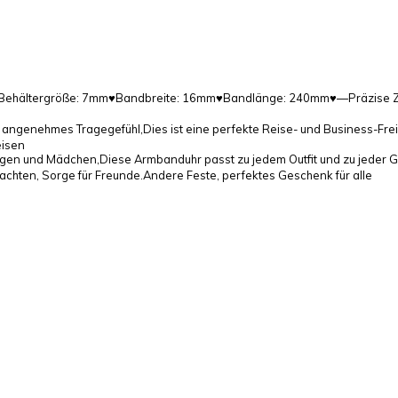
hältergröße: 7mm♥Bandbreite: 16mm♥Bandlänge: 240mm♥—Präzise Zeit u
ngenehmes Tragegefühl,Dies ist eine perfekte Reise- und Business-Fre
eisen
 und Mädchen,Diese Armbanduhr passt zu jedem Outfit und zu jeder Gel
chten, Sorge für Freunde.Andere Feste, perfektes Geschenk für alle