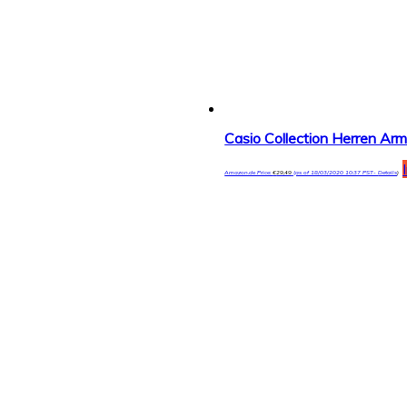
Casio Collection Herren 
Amazon.de Price:
€
29,49
(as of 18/03/2020 10:37 PST-
Details
)