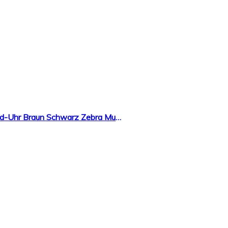
Handgefertigte Holzwerk Germany® Matrix Herren-Uhr Öko Natur Holz-Uhr Holz Armband-Uhr Braun Schwarz Zebra Muster Analog Quarz-Uhr Future Edition Datum und Wochentag Anzeige