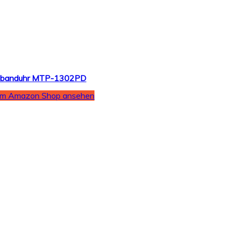
Armbanduhr MTP-1302PD
Im Amazon Shop ansehen