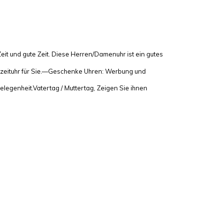
nd gute Zeit. Diese Herren/Damenuhr ist ein gutes
izeituhr für Sie.—Geschenke Uhren: Werbung und
egenheit.Vatertag / Muttertag, Zeigen Sie ihnen