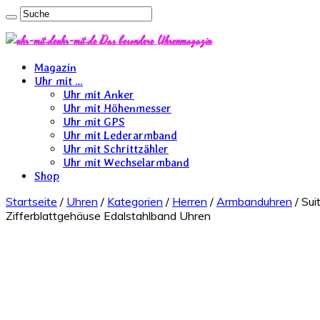
uhr-mit.de Das besondere Uhrenmagazin
Magazin
Uhr mit …
Uhr mit Anker
Uhr mit Höhenmesser
Uhr mit GPS
Uhr mit Lederarmband
Uhr mit Schrittzähler
Uhr mit Wechselarmband
Shop
Startseite
/
Uhren
/
Kategorien
/
Herren
/
Armbanduhren
/ Sui
Zifferblattgehäuse Edalstahlband Uhren