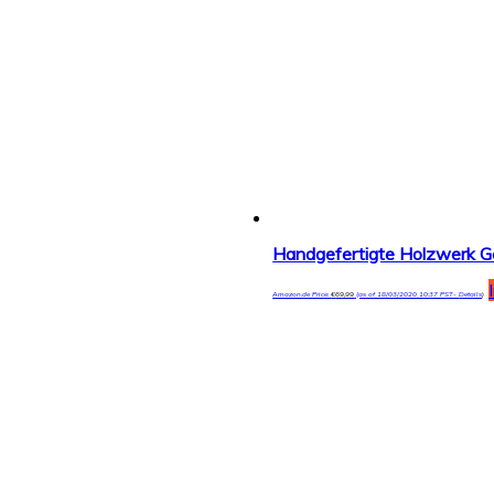
Amazon.de Price:
€
69,99
(as of 18/03/2020 10:37 PST-
Details
)