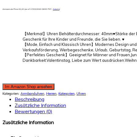
Amazon.de Price:
€
1,10
(as of 17/03/2020 08:53 PST-
Details
)
【Merkmal】Uhren Behälterdurchmesser: 40mm♥Stärke der Be
Geschenk für Ihre Kinder und Freunde, die Sie lieben. ♥
【Mode, Einfach und Klassisch Uhren】Modernes Design und a
Verkaufsförderung, Werbegeschenke, Urlaub, Geburtstag, R
【Perfektes Geschenk】Geeignet für Männer und Frauen,Jungen
Dankbarkeit.Valentinstag, Liebe zum Wert ausdrücken.Weihna
Im Amazon Shop ansehen
Kategorien:
Armbanduhren
,
Herren
,
Kategorien
,
Uhren
Beschreibung
Zusätzliche Information
Bewertungen (0)
Zusätzliche Information