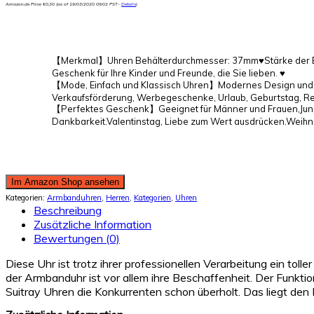
Amazon.de Price:
€
0,30
(as of 19/03/2020 09:02 PST-
Details
)
【Merkmal】Uhren Behälterdurchmesser: 37mm♥Stärke der Be
Geschenk für Ihre Kinder und Freunde, die Sie lieben. ♥
【Mode, Einfach und Klassisch Uhren】Modernes Design und a
Verkaufsförderung, Werbegeschenke, Urlaub, Geburtstag, R
【Perfektes Geschenk】Geeignet für Männer und Frauen,Jungen
Dankbarkeit.Valentinstag, Liebe zum Wert ausdrücken.Weihna
Im Amazon Shop ansehen
Kategorien:
Armbanduhren
,
Herren
,
Kategorien
,
Uhren
Beschreibung
Zusätzliche Information
Bewertungen (0)
Diese Uhr ist trotz ihrer professionellen Verarbeitung ein tolle
der Armbanduhr ist vor allem ihre Beschaffenheit. Der Funkti
Suitray Uhren die Konkurrenten schon überholt. Das liegt den Pr