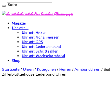
uhr-mit.de Das besondere Uhrenmagazin
Magazin
Uhr mit …
Uhr mit Anker
Uhr mit Höhenmesser
Uhr mit GPS
Uhr mit Lederarmband
Uhr mit Schrittzähler
Uhr mit Wechselarmband
Shop
Startseite
/
Uhren
/
Kategorien
/
Herren
/
Armbanduhren
/ Sui
Zifferblattgehäuse Lederband Uhren