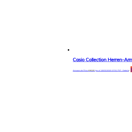
Casio Collection Herren-
Amazon.de Price:
€
40,00
(as of 18/03/2020 07:51 PST-
Details
)