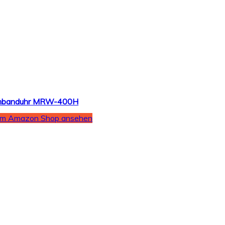
Armbanduhr MRW-400H
Im Amazon Shop ansehen