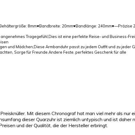
hältergröße: 8mm♥Bandbreite: 20mm♥Bandlänge: 240mm♥—Präzise Zeit u
ngenehmes Tragegefühl,Dies ist eine perfekte Reise- und Business-Fre
eisen
 und Mädchen,Diese Armbanduhr passt zu jedem Outfit und zu jeder Gel
chten, Sorge für Freunde.Andere Feste, perfektes Geschenk für alle
r Preisknüller. Mit diesem Chronograf hat man viel mehr als nur ei
onsumfang dieser Quarzuhr ist ziemlich untypisch und ist daher
eisen und der Qualität, die der Hersteller erbringt.