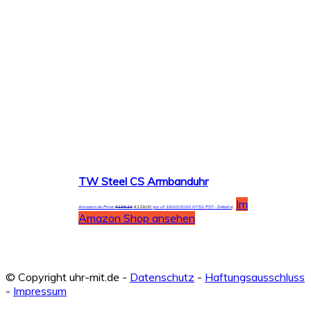
TW Steel CS Armbanduhr
Im
Amazon.de Price:
€
135,10
€
129,00
(as of 18/03/2020 07:51 PST-
Details
)
Amazon Shop ansehen
© Copyright uhr-mit.de -
Datenschutz
-
Haftungsausschluss
-
Impressum