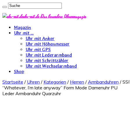
uhr-mit.de Das besondere Uhrenmagazin
Magazin
Uhr mit …
Uhr mit Anker
Uhr mit Höhenmesser
Uhr mit GPS
Uhr mit Lederarmband
Uhr mit Schrittzähler
Uhr mit Wechselarmband
Shop
Startseite
/
Uhren
/
Kategorien
/
Herren
/
Armbanduhren
/ SS
“Whatever, I’m late anyway” Form Mode Damenuhr PU
Leder Armbanduhr Quarzuhr