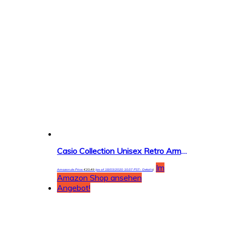
Casio Collection Unisex Retro Armbanduhr A168WEC
Im
Amazon.de Price:
€
20,49
(as of 18/03/2020 10:37 PST-
Details
)
Amazon Shop ansehen
Angebot!