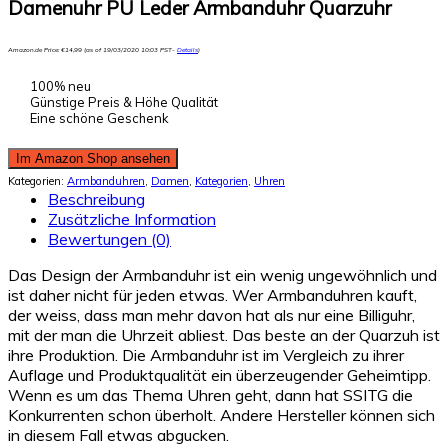
Damenuhr PU Leder Armbanduhr Quarzuhr
Amazon.de Price:
€
14,99
(as of 19/03/2020 10:03 PST-
Details
)
100% neu
Günstige Preis & Höhe Qualität
Eine schöne Geschenk
Im Amazon Shop ansehen
Kategorien:
Armbanduhren
,
Damen
,
Kategorien
,
Uhren
Beschreibung
Zusätzliche Information
Bewertungen (0)
Das Design der Armbanduhr ist ein wenig ungewöhnlich und
ist daher nicht für jeden etwas. Wer Armbanduhren kauft,
der weiss, dass man mehr davon hat als nur eine Billiguhr,
mit der man die Uhrzeit abliest. Das beste an der Quarzuh ist
ihre Produktion. Die Armbanduhr ist im Vergleich zu ihrer
Auflage und Produktqualität ein überzeugender Geheimtipp.
Wenn es um das Thema Uhren geht, dann hat SSITG die
Konkurrenten schon überholt. Andere Hersteller können sich
in diesem Fall etwas abgucken.