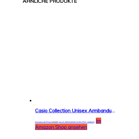
Casio Collection Unisex Armbanduhr W-216H
Im
Amazon.de Price:
€
19,92
(as of 18/03/2020 07:51 PST-
Details
)
Amazon Shop ansehen