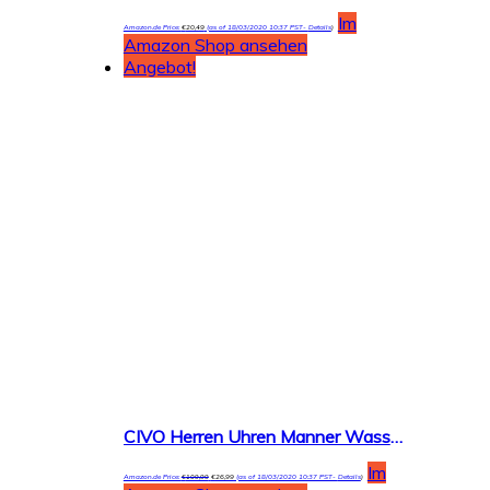
Im
Amazon.de Price:
€
20,49
(as of 18/03/2020 10:37 PST-
Details
)
Amazon Shop ansehen
Angebot!
CIVO Herren Uhren Manner Wasserdicht Schwarz Leder Armbanduhr Mann Dünne Mode Luxus Coole Minimalistische Business Analoge Quarzuhren für Herren Jungen
Im
Amazon.de Price:
€
109,99
€
26,99
(as of 18/03/2020 10:37 PST-
Details
)