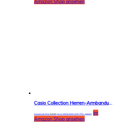
Amazon Shop ansehen
Casio Collection Herren-Armbanduhr AEQ-110W
Im
Amazon.de Price:
€
28,99
(as of 18/03/2020 10:37 PST-
Details
)
Amazon Shop ansehen