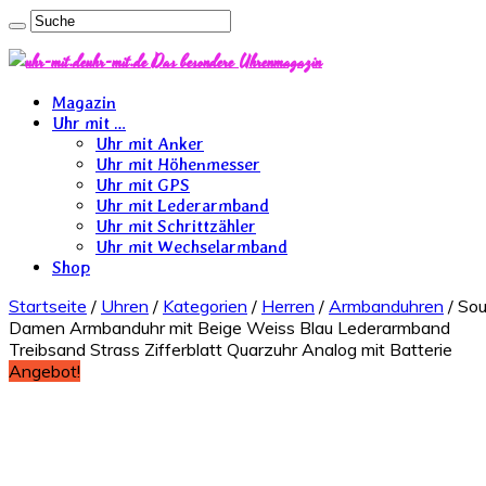
uhr-mit.de Das besondere Uhrenmagazin
Magazin
Uhr mit …
Uhr mit Anker
Uhr mit Höhenmesser
Uhr mit GPS
Uhr mit Lederarmband
Uhr mit Schrittzähler
Uhr mit Wechselarmband
Shop
Startseite
/
Uhren
/
Kategorien
/
Herren
/
Armbanduhren
/ Sou
Damen Armbanduhr mit Beige Weiss Blau Lederarmband
Treibsand Strass Zifferblatt Quarzuhr Analog mit Batterie
Angebot!