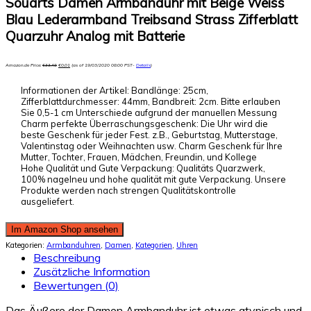
Souarts Damen Armbanduhr mit Beige Weiss
Blau Lederarmband Treibsand Strass Zifferblatt
Quarzuhr Analog mit Batterie
Amazon.de Price:
€
33,48
€
0,01
(as of 19/03/2020 08:00 PST-
Details
)
Informationen der Artikel: Bandlänge: 25cm,
Zifferblattdurchmesser: 44mm, Bandbreit: 2cm. Bitte erlauben
Sie 0,5-1 cm Unterschiede aufgrund der manuellen Messung
Charm perfekte Überraschungsgeschenk: Die Uhr wird die
beste Geschenk für jeder Fest. z.B., Geburtstag, Mutterstage,
Valentinstag oder Weihnachten usw. Charm Geschenk für Ihre
Mutter, Tochter, Frauen, Mädchen, Freundin, und Kollege
Hohe Qualität und Gute Verpackung: Qualitäts Quarzwerk,
100% nagelneu und hohe qualität mit gute Verpackung. Unsere
Produkte werden nach strengen Qualitätskontrolle
ausgeliefert.
Im Amazon Shop ansehen
Kategorien:
Armbanduhren
,
Damen
,
Kategorien
,
Uhren
Beschreibung
Zusätzliche Information
Bewertungen (0)
Das Äußere der Damen Armbanduhr ist etwas atypisch und