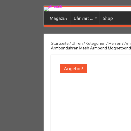
Magazin
Uhr mit …
Shop
Startseite
/
Uhren
/
Kategorien
/
Herren
/
Arm
Armbanduhren Mesh Armband Magnetband S
Angebot!