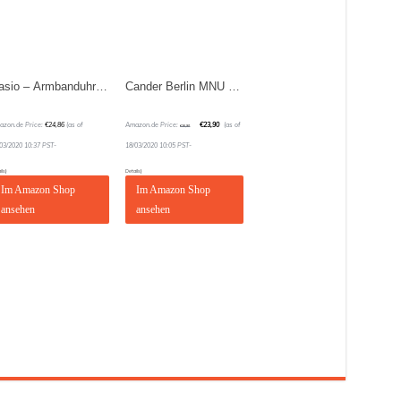
Casio – Armbanduhr CASIO Vintage Leder (ltp-1154pq-7bef)
Cander Berlin MNU 1030 Kinderwanduhr (Ø) 30,5 cm Kinder Wanduhr mit lautlosem Uhrenwerk und farbenfrohem Design – Ablesen der Uhrzeit lernen
azon.de Price:
€
24,86
(as of
Amazon.de Price:
€
23,90
(as of
€
26,90
/03/2020 10:37 PST-
18/03/2020 10:05 PST-
ils
)
Details
)
Im Amazon Shop
Im Amazon Shop
ansehen
ansehen