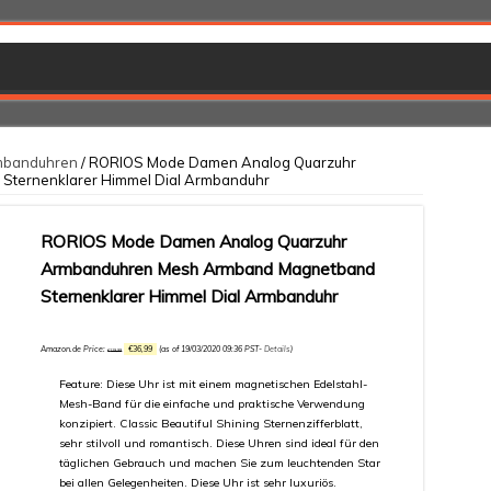
banduhren
/ RORIOS Mode Damen Analog Quarzuhr
ternenklarer Himmel Dial Armbanduhr
RORIOS Mode Damen Analog Quarzuhr
Armbanduhren Mesh Armband Magnetband
Sternenklarer Himmel Dial Armbanduhr
Amazon.de Price:
€
36,99
(as of 19/03/2020 09:36 PST-
Details
)
€
119,99
Feature: Diese Uhr ist mit einem magnetischen Edelstahl-
Mesh-Band für die einfache und praktische Verwendung
konzipiert. Classic Beautiful Shining Sternenzifferblatt,
sehr stilvoll und romantisch. Diese Uhren sind ideal für den
täglichen Gebrauch und machen Sie zum leuchtenden Star
bei allen Gelegenheiten. Diese Uhr ist sehr luxuriös.