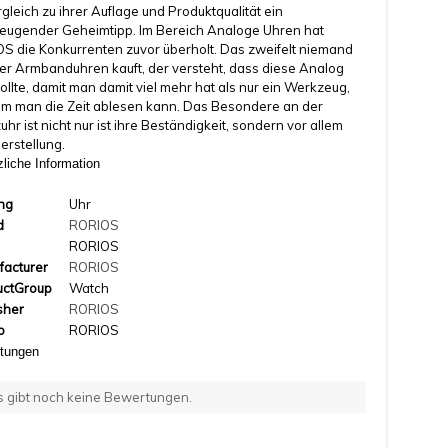
rgleich zu ihrer Auflage und Produktqualität ein
eugender Geheimtipp. Im Bereich Analoge Uhren hat
S die Konkurrenten zuvor überholt. Das zweifelt niemand
er Armbanduhren kauft, der versteht, dass diese Analog
sollte, damit man damit viel mehr hat als nur ein Werkzeug,
em man die Zeit ablesen kann. Das Besondere an der
hr ist nicht nur ist ihre Beständigkeit, sondern vor allem
erstellung.
liche Information
ng
Uhr
d
RORIOS
l
RORIOS
facturer
RORIOS
uctGroup
Watch
sher
RORIOS
o
RORIOS
tungen
s gibt noch keine Bewertungen.