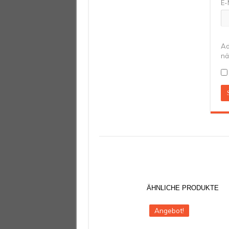
E-
Ad
nä
Angebot!