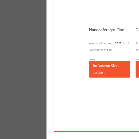
Handgefertigte Flache Holzwerk Germany® Designer Unisex Herren-Uhr Damen-Uhr Öko Natur Holz-Uhr Armband-Uhr Analog Klassisch Quarz-Uhr Braun Schwarz Leder-Armband und Holz Ziffernblatt
Amazon.de Price:
€
59,99
(as of
Am
€
79,99
18/03/2020 10:37 PST-
18
Details
)
Deta
Im Amazon Shop
ansehen