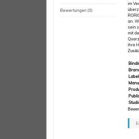
im Ve
überz
Bewertungen (0)
RORIO
an. W
sein 
mit d
Quarzu
ihre H
Zusätz
Bindi
Bran
Labe
Manu
Prod
Publi
Studi
Bewer
E