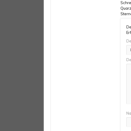
Schre
Quar
Stern
De
Er
De
De
N