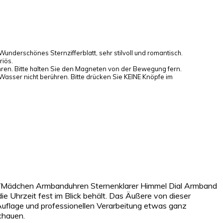
underschönes Sternzifferblatt, sehr stilvoll und romantisch.
riös.
en. Bitte halten Sie den Magneten von der Bewegung fern.
 Wasser nicht berühren. Bitte drücken Sie KEINE Knöpfe im
men/Mädchen Armbanduhren Sternenklarer Himmel Dial Armband
e Uhrzeit fest im Blick behält. Das Äußere von dieser
r Auflage und professionellen Verarbeitung etwas ganz
chauen.