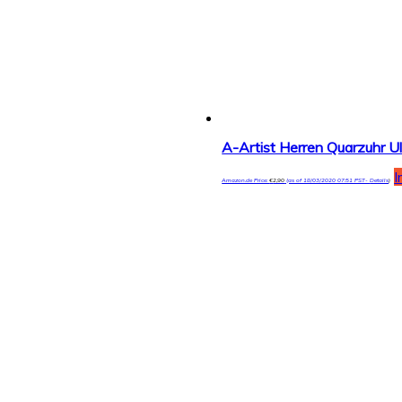
I
Amazon.de Price:
€
2,90
(as of 18/03/2020 07:51 PST-
Details
)