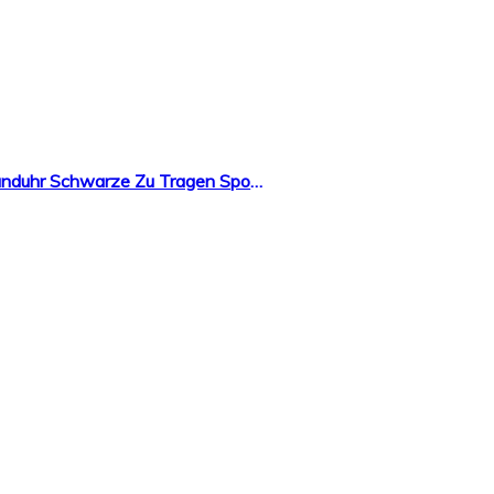
A-Artist Herren Quarzuhr Ultradünne Armbanduhren DENGQIN Beobachten Unisex Armbanduhr Schwarze Zu Tragen Sportuhr Modisch Leicht Verwenden Für Damen Und Design Schwarz Band Gürtel Armband