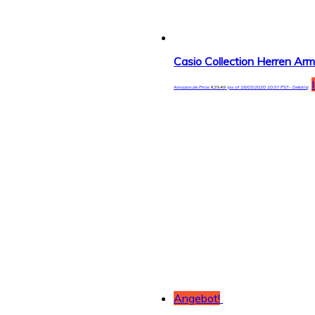
Casio Collection Herren 
Amazon.de Price:
€
29,49
(as of 18/03/2020 10:37 PST-
Details
)
Angebot!