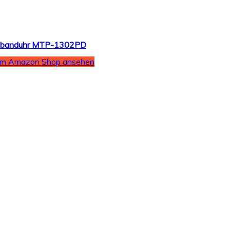
Armbanduhr MTP-1302PD
Im Amazon Shop ansehen