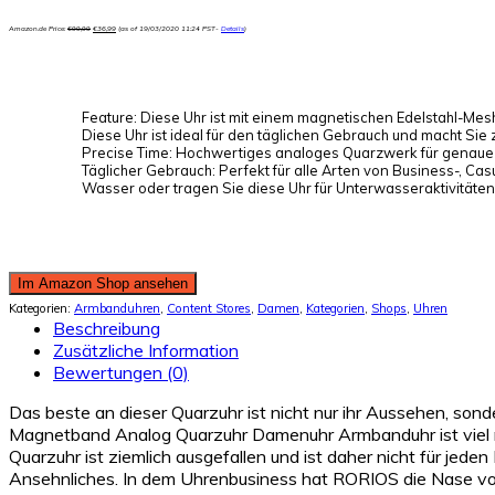
Amazon.de Price:
€
99,99
€
36,99
(as of 19/03/2020 11:24 PST-
Details
)
Feature: Diese Uhr ist mit einem magnetischen Edelstahl-Mesh
Diese Uhr ist ideal für den täglichen Gebrauch und macht Sie 
Precise Time: Hochwertiges analoges Quarzwerk für genaue
Täglicher Gebrauch: Perfekt für alle Arten von Business-, Ca
Wasser oder tragen Sie diese Uhr für Unterwasseraktivitäten
Im Amazon Shop ansehen
Kategorien:
Armbanduhren
,
Content Stores
,
Damen
,
Kategorien
,
Shops
,
Uhren
Beschreibung
Zusätzliche Information
Bewertungen (0)
Das beste an dieser Quarzuhr ist nicht nur ihr Aussehen, s
Magnetband Analog Quarzuhr Damenuhr Armbanduhr ist viel mehr
Quarzuhr ist ziemlich ausgefallen und ist daher nicht für jed
Ansehnliches. In dem Uhrenbusiness hat RORIOS die Nase vorn