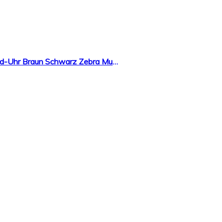
Handgefertigte Holzwerk Germany® Matrix Herren-Uhr Öko Natur Holz-Uhr Holz Armband-Uhr Braun Schwarz Zebra Muster Analog Quarz-Uhr Future Edition Datum und Wochentag Anzeige