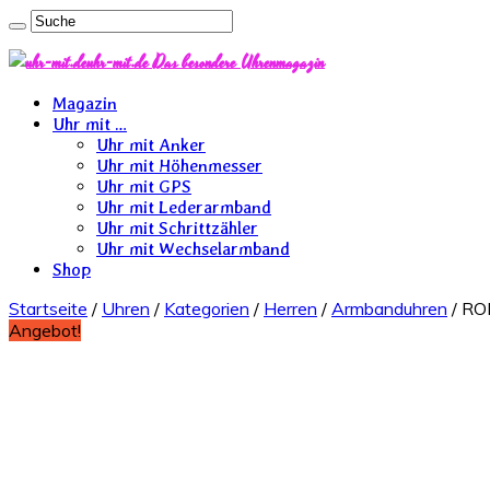
uhr-mit.de Das besondere Uhrenmagazin
Magazin
Uhr mit …
Uhr mit Anker
Uhr mit Höhenmesser
Uhr mit GPS
Uhr mit Lederarmband
Uhr mit Schrittzähler
Uhr mit Wechselarmband
Shop
Startseite
/
Uhren
/
Kategorien
/
Herren
/
Armbanduhren
/ RO
Angebot!