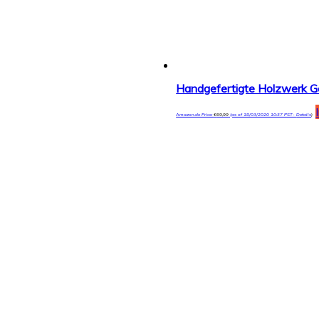
Amazon.de Price:
€
69,99
(as of 18/03/2020 10:37 PST-
Details
)