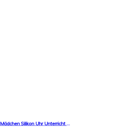
Kinder Uhr Mädchen sehen Sport Wasserdichte niedliche Welle Punkt Quarzuhr Nachtlicht Mädchen Silikon Uhr Unterricht Uhr Kinder Geschenk