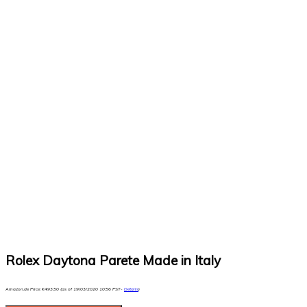
Rolex Daytona Parete Made in Italy
Amazon.de Price:
€
493,50
(as of 19/03/2020 10:56 PST-
Details
)