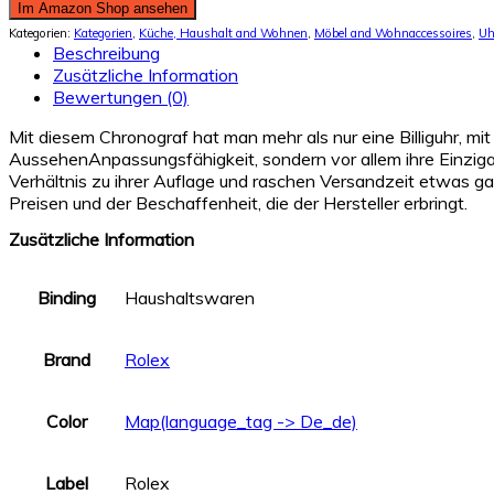
Im Amazon Shop ansehen
Kategorien:
Kategorien
,
Küche, Haushalt and Wohnen
,
Möbel and Wohnaccessoires
,
Uh
Beschreibung
Zusätzliche Information
Bewertungen (0)
Mit diesem Chronograf hat man mehr als nur eine Billiguhr, mit 
AussehenAnpassungsfähigkeit, sondern vor allem ihre Einzigar
Verhältnis zu ihrer Auflage und raschen Versandzeit etwas 
Preisen und der Beschaffenheit, die der Hersteller erbringt.
Zusätzliche Information
Binding
Haushaltswaren
Brand
Rolex
Color
Map(language_tag -> De_de)
Label
Rolex