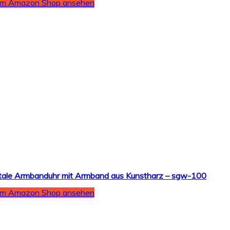
Im Amazon Shop ansehen
gitale Armbanduhr mit Armband aus Kunstharz – sgw-100
Im Amazon Shop ansehen