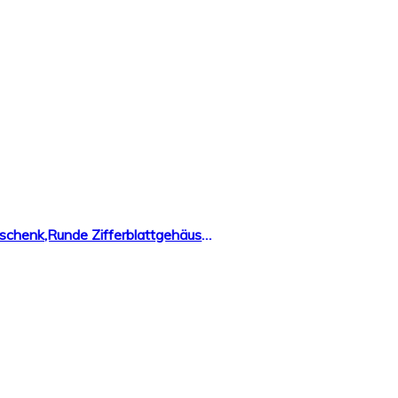
Suitray Damen Uhren,Blumenmuster Frauen Armbanduhr Analoge Quarzuhr Freizeit Uhr Geschenk,Runde Zifferblattgehäuse Lederband Uhren