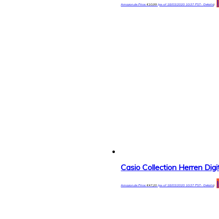
Amazon.de Price:
€
10,99
(as of 18/03/2020 10:37 PST-
Details
)
Casio Collection Herren Di
Amazon.de Price:
€
47,20
(as of 18/03/2020 10:37 PST-
Details
)