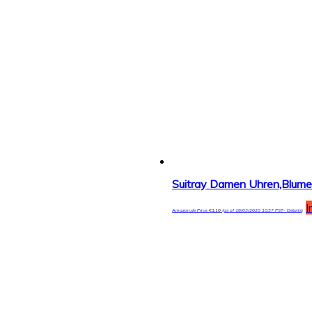
I
Amazon.de Price:
€
1,10
(as of 18/03/2020 10:37 PST-
Details
)