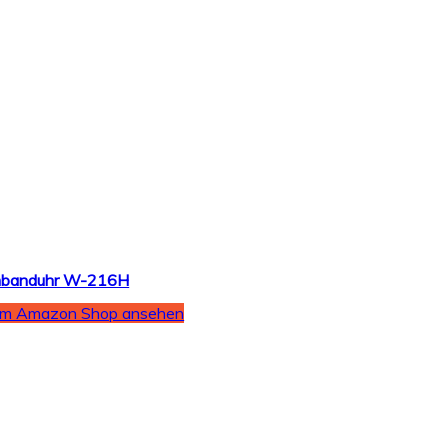
Armbanduhr W-216H
Im Amazon Shop ansehen