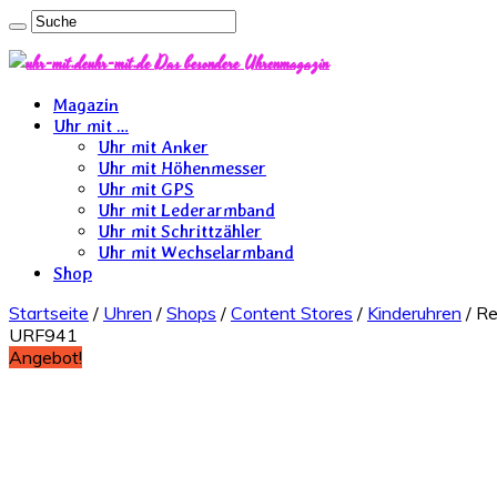
uhr-mit.de Das besondere Uhrenmagazin
Magazin
Uhr mit …
Uhr mit Anker
Uhr mit Höhenmesser
Uhr mit GPS
Uhr mit Lederarmband
Uhr mit Schrittzähler
Uhr mit Wechselarmband
Shop
Startseite
/
Uhren
/
Shops
/
Content Stores
/
Kinderuhren
/ Re
URF941
Angebot!