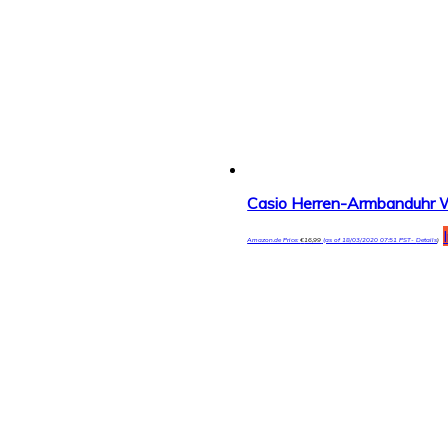
Casio Herren-Armbanduhr
Amazon.de Price:
€
16,99
(as of 18/03/2020 07:51 PST-
Details
)