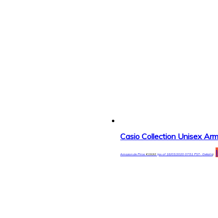
Casio Collection Unisex 
Amazon.de Price:
€
19,92
(as of 18/03/2020 07:51 PST-
Details
)