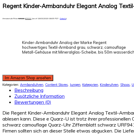
Regent Kinder-Armbanduhr Elegant Analog Texti
Amazon.de Price:
€
39,90
€
33,21
(as of 19/03/2020 08:05 PST-
Details
)
Kinder-Armbanduhr Analog der Marke Regent
hochwertiges Textil-Armband grau, schwarz, camouflage
Metall-Gehäuse mit Mineralglas-Scheibe, bis 50m wasserdich
Im Amazon Shop ansehen
Kategorien:
Armbanduhren
,
Content Stores
,
Jungen
,
Kategorien
,
Kinderuhren
,
Shops
,
U
Beschreibung
Zusätzliche Information
Bewertungen (0)
Die Regent Kinder-Armbanduhr Elegant Analog Textil-Armban
ablesen kann. Diese e Quarz-U ist trotz ihrer professionell
schwarz camouflage Quarz-Uhr Ziffernblatt schwarz URF941
Firmen sollten sich an dieser Stelle etwas abgucken. Die Lief