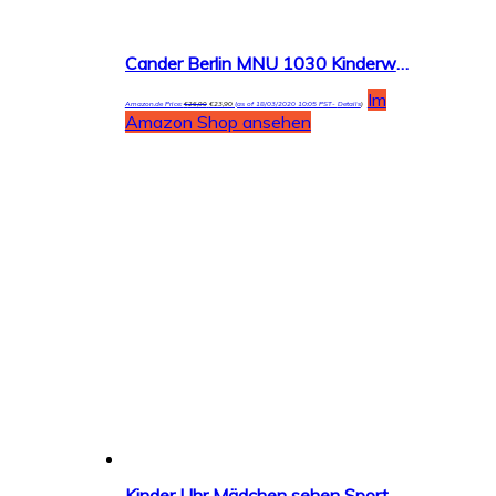
Cander Berlin MNU 1030 Kinderwanduhr (Ø) 30,5 cm Kinder Wanduhr mit lautlosem Uhrenwerk und farbenfrohem Design – Ablesen der Uhrzeit lernen
Im
Amazon.de Price:
€
26,90
€
23,90
(as of 18/03/2020 10:05 PST-
Details
)
Amazon Shop ansehen
Kinder Uhr Mädchen sehen Sport Wasserdichte niedliche Welle Punkt Quarzuhr Nachtlicht Mädchen Silikon Uhr Unterricht Uhr Kinder Geschenk