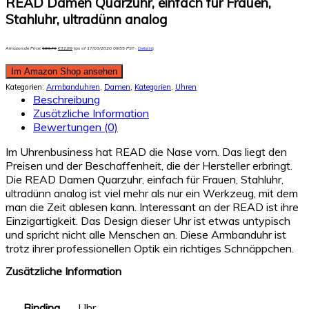
READ Damen Quarzuhr, einfach für Frauen,
Stahluhr, ultradünn analog
Amazon.de Price:
€
89,79
€
32,89
(as of 17/03/2020 09:55 PST-
Details
)
Im Amazon Shop ansehen
Kategorien:
Armbanduhren
,
Damen
,
Kategorien
,
Uhren
Beschreibung
Zusätzliche Information
Bewertungen (0)
Im Uhrenbusiness hat READ die Nase vorn. Das liegt den
Preisen und der Beschaffenheit, die der Hersteller erbringt.
Die READ Damen Quarzuhr, einfach für Frauen, Stahluhr,
ultradünn analog ist viel mehr als nur ein Werkzeug, mit dem
man die Zeit ablesen kann. Interessant an der READ ist ihre
Einzigartigkeit. Das Design dieser Uhr ist etwas untypisch
und spricht nicht alle Menschen an. Diese Armbanduhr ist
trotz ihrer professionellen Optik ein richtiges Schnäppchen.
Zusätzliche Information
Binding
Uhr