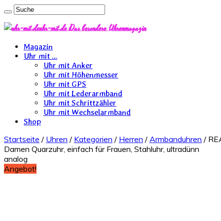
uhr-mit.de Das besondere Uhrenmagazin
Magazin
Uhr mit …
Uhr mit Anker
Uhr mit Höhenmesser
Uhr mit GPS
Uhr mit Lederarmband
Uhr mit Schrittzähler
Uhr mit Wechselarmband
Shop
Startseite
/
Uhren
/
Kategorien
/
Herren
/
Armbanduhren
/ RE
Damen Quarzuhr, einfach für Frauen, Stahluhr, ultradünn
analog
Angebot!