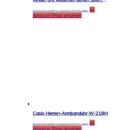
Im
Amazon.de Price:
€
10,99
(as of 18/03/2020 10:37 PST-
Details
)
Amazon Shop ansehen
Casio Herren-Armbanduhr W-218H
Im
Amazon.de Price:
€
16,99
(as of 18/03/2020 07:51 PST-
Details
)
Amazon Shop ansehen