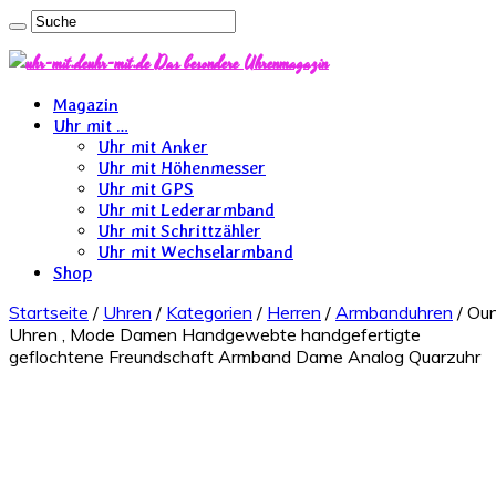
uhr-mit.de Das besondere Uhrenmagazin
Magazin
Uhr mit …
Uhr mit Anker
Uhr mit Höhenmesser
Uhr mit GPS
Uhr mit Lederarmband
Uhr mit Schrittzähler
Uhr mit Wechselarmband
Shop
Startseite
/
Uhren
/
Kategorien
/
Herren
/
Armbanduhren
/ Ou
Uhren , Mode Damen Handgewebte handgefertigte
geflochtene Freundschaft Armband Dame Analog Quarzuhr