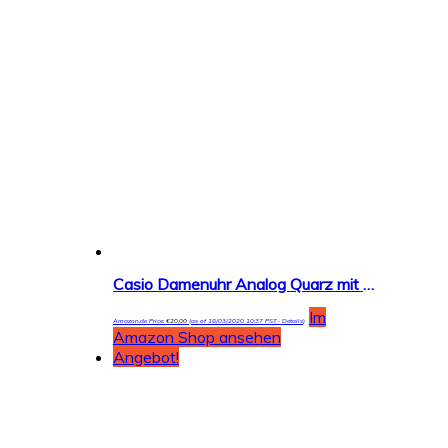
Casio Damenuhr Analog Quarz mit Resinarmband – MW-59
Im
Amazon.de Price:
€
20,00
(as of 18/03/2020 10:37 PST-
Details
)
Amazon Shop ansehen
Angebot!