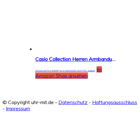
Casio Collection Herren Armbanduhr MTP-1302PD
Im
Amazon.de Price:
€
29,49
(as of 18/03/2020 10:37 PST-
Details
)
Amazon Shop ansehen
© Copyright uhr-mit.de -
Datenschutz
-
Haftungsausschluss
-
Impressum