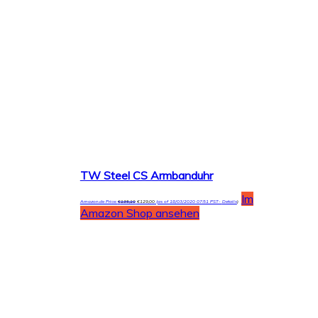
TW Steel CS Armbanduhr
Im
Amazon.de Price:
€
135,10
€
129,00
(as of 18/03/2020 07:51 PST-
Details
)
Amazon Shop ansehen