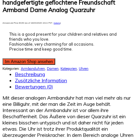
handgefertigte geflochtene Freundschaft
Armband Dame Analog Quarzuhr
Amazon.de Price:
€
0,50
(as of 18/03/2020 10:11 PST-
Details
)
This is a good present for your children and relatives and
friends who you love.
Fashionable, very charming for all occasions.
Precise time and keep good time.
Im Amazon Shop ansehen
Kategorien:
Armbanduhren
,
Damen
,
Kategorien
,
Uhren
Beschreibung
Zusätzliche Information
Bewertungen (0)
Mit dieser analogen Armbanduhr hat man viel mehr als nur
eine Billiguhr, mit der man die Zeit im Auge behält.
Interessant an der Armbanduhr ist vor allem ihre
Beschaffenheit. Das Äußere von dieser Quarzuhr ist ein
kleines bisschen untypisch und ist daher nicht für jeden
etwas. Die Uhr ist trotz ihrer Produktqualität ein
überzeugender Preiskracher. In dem Bereich analoge Uhren