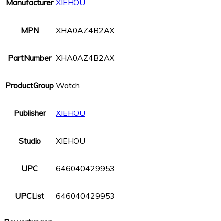
Manufacturer
XIEHOU
MPN
XHA0AZ4B2AX
PartNumber
XHA0AZ4B2AX
ProductGroup
Watch
Publisher
XIEHOU
Studio
XIEHOU
UPC
646040429953
UPCList
646040429953