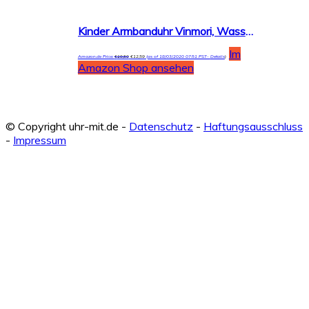
Kinder Armbanduhr Vinmori, Wasserdichte Quarzuhr mit süßer 3D-Karikatur, Geschenk für Kinder,Jungen und Mädchen
Im
Amazon.de Price:
€
19,50
€
12,59
(as of 18/03/2020 07:51 PST-
Details
)
Amazon Shop ansehen
© Copyright uhr-mit.de -
Datenschutz
-
Haftungsausschluss
-
Impressum