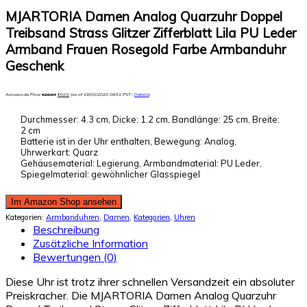
MJARTORIA Damen Analog Quarzuhr Doppel
Treibsand Strass Glitzer Zifferblatt Lila PU Leder
Armband Frauen Rosegold Farbe Armbanduhr
Geschenk
Amazon.de Price:
€
10,04
€
0,01
(as of 19/03/2020 09:51 PST-
Details
)
Durchmesser: 4.3 cm, Dicke: 1.2 cm, Bandlänge: 25 cm, Breite:
2 cm
Batterie ist in der Uhr enthalten, Bewegung: Analog,
Uhrwerkart: Quarz
Gehäusematerial: Legierung, Armbandmaterial: PU Leder,
Spiegelmaterial: gewöhnlicher Glasspiegel
Im Amazon Shop ansehen
Kategorien:
Armbanduhren
,
Damen
,
Kategorien
,
Uhren
Beschreibung
Zusätzliche Information
Bewertungen (0)
Diese Uhr ist trotz ihrer schnellen Versandzeit ein absoluter
Preiskracher. Die MJARTORIA Damen Analog Quarzuhr