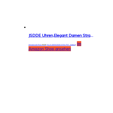
JSDDE Uhren,Elegant Damen Strassstein Oval Nebelfleck Spangenuhr Armbanduhr Analog Quarzuhr
Im
Amazon.de Price:
€
4,99
(as of 18/03/2020 07:51 PST-
Details
)
Amazon Shop ansehen