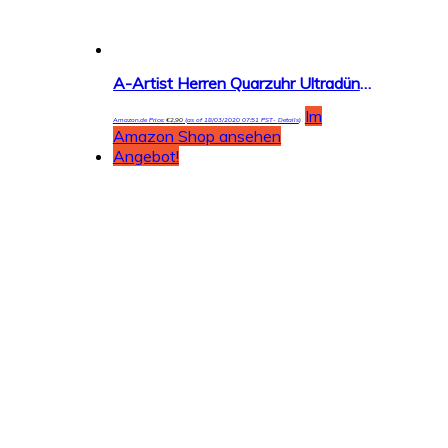
A-Artist Herren Quarzuhr Ultradünne Armbanduhren DENGQIN Beobachten Unisex Armbanduhr Schwarze Zu Tragen Sportuhr Modisch Leicht Verwenden Für Damen Und Design Schwarz Band Gürtel Armband
Im
Amazon.de Price:
€
2,90
(as of 18/03/2020 07:51 PST-
Details
)
Amazon Shop ansehen
Angebot!