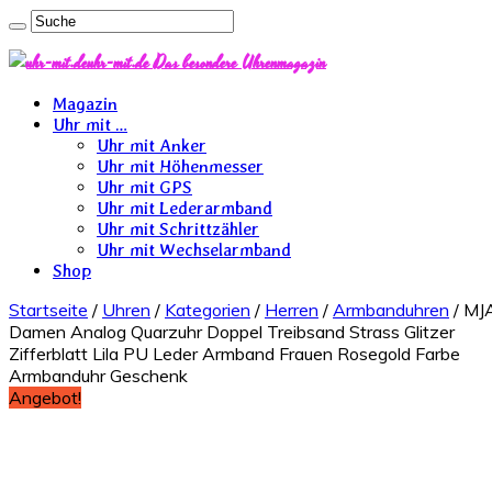
uhr-mit.de Das besondere Uhrenmagazin
Magazin
Uhr mit …
Uhr mit Anker
Uhr mit Höhenmesser
Uhr mit GPS
Uhr mit Lederarmband
Uhr mit Schrittzähler
Uhr mit Wechselarmband
Shop
Startseite
/
Uhren
/
Kategorien
/
Herren
/
Armbanduhren
/ MJ
Damen Analog Quarzuhr Doppel Treibsand Strass Glitzer
Zifferblatt Lila PU Leder Armband Frauen Rosegold Farbe
Armbanduhr Geschenk
Angebot!