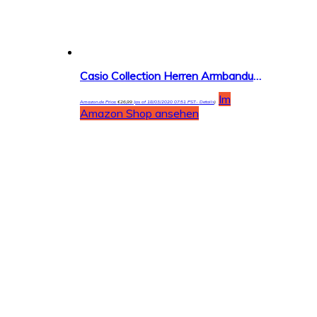
Casio Collection Herren Armbanduhr MTP-1302PL
Im
Amazon.de Price:
€
26,99
(as of 18/03/2020 07:51 PST-
Details
)
Amazon Shop ansehen