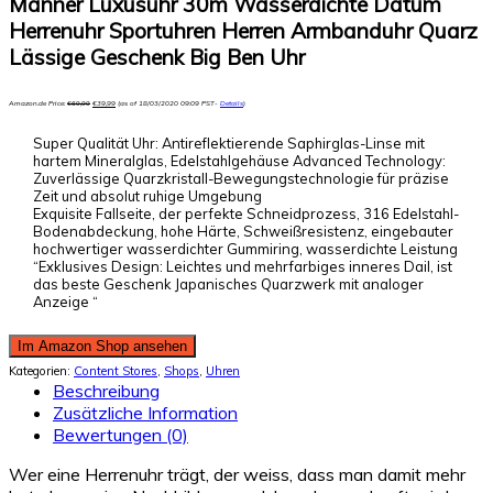
Männer Luxusuhr 30m Wasserdichte Datum
Herrenuhr Sportuhren Herren Armbanduhr Quarz
Lässige Geschenk Big Ben Uhr
Amazon.de Price:
€
69,99
€
39,99
(as of 18/03/2020 09:09 PST-
Details
)
Super Qualität Uhr: Antireflektierende Saphirglas-Linse mit
hartem Mineralglas, Edelstahlgehäuse Advanced Technology:
Zuverlässige Quarzkristall-Bewegungstechnologie für präzise
Zeit und absolut ruhige Umgebung
Exquisite Fallseite, der perfekte Schneidprozess, 316 Edelstahl-
Bodenabdeckung, hohe Härte, Schweißresistenz, eingebauter
hochwertiger wasserdichter Gummiring, wasserdichte Leistung
“Exklusives Design: Leichtes und mehrfarbiges inneres Dail, ist
das beste Geschenk Japanisches Quarzwerk mit analoger
Anzeige “
Im Amazon Shop ansehen
Kategorien:
Content Stores
,
Shops
,
Uhren
Beschreibung
Zusätzliche Information
Bewertungen (0)
Wer eine Herrenuhr trägt, der weiss, dass man damit mehr