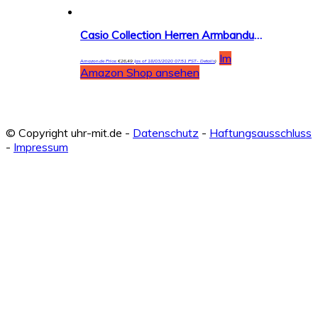
Casio Collection Herren Armbanduhr MRW-210H
Im
Amazon.de Price:
€
26,49
(as of 18/03/2020 07:51 PST-
Details
)
Amazon Shop ansehen
© Copyright uhr-mit.de -
Datenschutz
-
Haftungsausschluss
-
Impressum