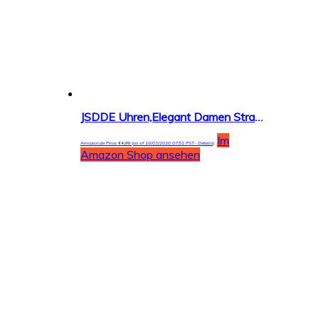
JSDDE Uhren,Elegant Damen Strassstein Oval Nebelfleck Spangenuhr Armbanduhr Analog Quarzuhr
Im
Amazon.de Price:
€
4,99
(as of 18/03/2020 07:51 PST-
Details
)
Amazon Shop ansehen