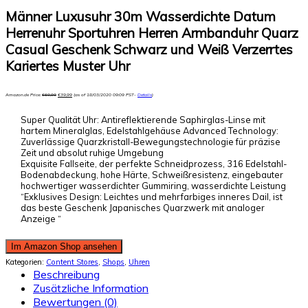
Männer Luxusuhr 30m Wasserdichte Datum
Herrenuhr Sportuhren Herren Armbanduhr Quarz
Casual Geschenk Schwarz und Weiß Verzerrtes
Kariertes Muster Uhr
Amazon.de Price:
€
69,99
€
39,99
(as of 18/03/2020 09:09 PST-
Details
)
Super Qualität Uhr: Antireflektierende Saphirglas-Linse mit
hartem Mineralglas, Edelstahlgehäuse Advanced Technology:
Zuverlässige Quarzkristall-Bewegungstechnologie für präzise
Zeit und absolut ruhige Umgebung
Exquisite Fallseite, der perfekte Schneidprozess, 316 Edelstahl-
Bodenabdeckung, hohe Härte, Schweißresistenz, eingebauter
hochwertiger wasserdichter Gummiring, wasserdichte Leistung
“Exklusives Design: Leichtes und mehrfarbiges inneres Dail, ist
das beste Geschenk Japanisches Quarzwerk mit analoger
Anzeige “
Im Amazon Shop ansehen
Kategorien:
Content Stores
,
Shops
,
Uhren
Beschreibung
Zusätzliche Information
Bewertungen (0)