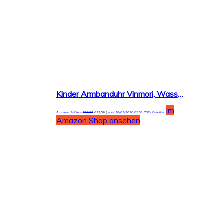
Kinder Armbanduhr Vinmori, Wasserdichte Quarzuhr mit süßer 3D-Karikatur, Geschenk für Kinder,Jungen und Mädchen
Im
Amazon.de Price:
€
19,50
€
12,59
(as of 18/03/2020 07:51 PST-
Details
)
Amazon Shop ansehen