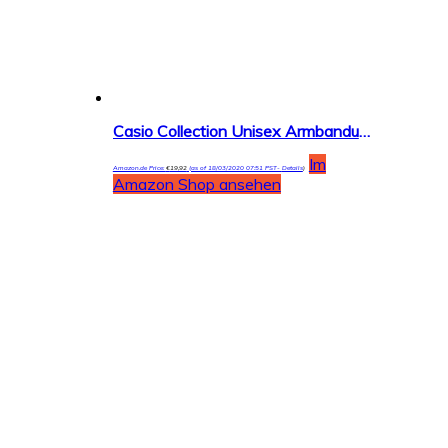
Casio Collection Unisex Armbanduhr W-216H
Im
Amazon.de Price:
€
19,92
(as of 18/03/2020 07:51 PST-
Details
)
Amazon Shop ansehen