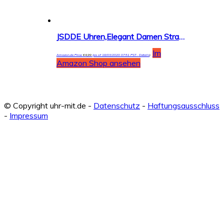
JSDDE Uhren,Elegant Damen Strassstein Oval Nebelfleck Spangenuhr Armbanduhr Analog Quarzuhr
Im
Amazon.de Price:
€
4,99
(as of 18/03/2020 07:51 PST-
Details
)
Amazon Shop ansehen
© Copyright uhr-mit.de -
Datenschutz
-
Haftungsausschluss
-
Impressum