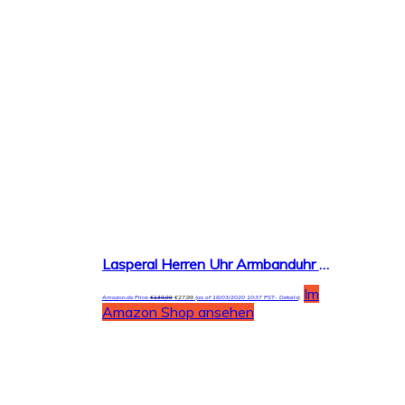
Lasperal Herren Uhr Armbanduhr Uhren Business Luxus Wasserdicht Quarzuhr Businessuhr Analog mit Datumsanzeige Edelstahl Sport Schwarz Rund
Im
Amazon.de Price:
€
139,99
€
27,99
(as of 18/03/2020 10:37 PST-
Details
)
Amazon Shop ansehen