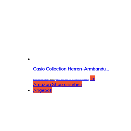
Casio Collection Herren-Armbanduhr AE-1400WH
Im
Amazon.de Price:
€
31,92
(as of 18/03/2020 10:37 PST-
Details
)
Amazon Shop ansehen
Angebot!