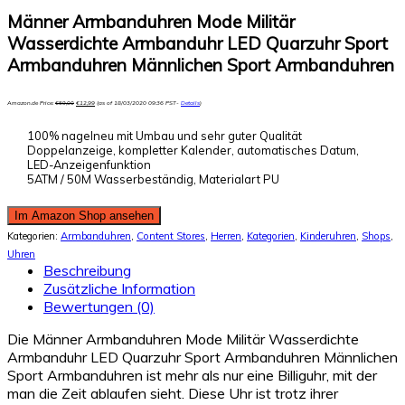
Männer Armbanduhren Mode Militär
Wasserdichte Armbanduhr LED Quarzuhr Sport
Armbanduhren Männlichen Sport Armbanduhren
Amazon.de Price:
€
59,00
€
12,99
(as of 18/03/2020 09:36 PST-
Details
)
100% nagelneu mit Umbau und sehr guter Qualität
Doppelanzeige, kompletter Kalender, automatisches Datum,
LED-Anzeigenfunktion
5ATM / 50M Wasserbeständig, Materialart PU
Im Amazon Shop ansehen
Kategorien:
Armbanduhren
,
Content Stores
,
Herren
,
Kategorien
,
Kinderuhren
,
Shops
,
Uhren
Beschreibung
Zusätzliche Information
Bewertungen (0)
Die Männer Armbanduhren Mode Militär Wasserdichte
Armbanduhr LED Quarzuhr Sport Armbanduhren Männlichen
Sport Armbanduhren ist mehr als nur eine Billiguhr, mit der
man die Zeit ablaufen sieht. Diese Uhr ist trotz ihrer