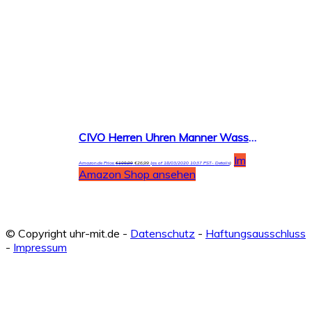
CIVO Herren Uhren Manner Wasserdicht Schwarz Leder Armbanduhr Mann Dünne Mode Luxus Coole Minimalistische Business Analoge Quarzuhren für Herren Jungen
Im
Amazon.de Price:
€
109,99
€
26,99
(as of 18/03/2020 10:37 PST-
Details
)
Amazon Shop ansehen
© Copyright uhr-mit.de -
Datenschutz
-
Haftungsausschluss
-
Impressum