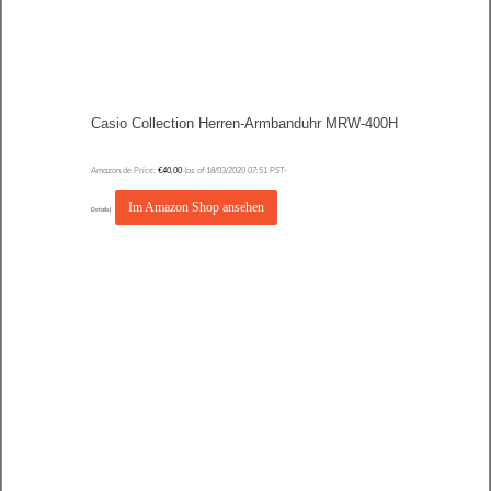
Casio Collection Herren-Armbanduhr MRW-400H
Amazon.de Price:
€
40,00
(as of 18/03/2020 07:51 PST-
Im Amazon Shop ansehen
Details
)