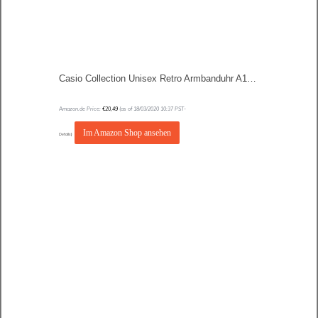
Casio Collection Unisex Retro Armbanduhr A168WEC
Amazon.de Price:
€
20,49
(as of 18/03/2020 10:37 PST-
Im Amazon Shop ansehen
Details
)