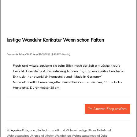
lustige Wanduhr Karikatur Wenn schon Falten
Amazon.de Price:
€
54,90
(as of 19/03/2020 11:55 PST-
Details
)
Frech und witzig zaubern sie beim Blick nach der Zeit ein Lächeln aufs
Gesicht. Eine kleine Aufmunterung für den Tag und ein ideales Geschenk
Exklusiv, handwerklich hergestellt und “Made in Germany”
Material: oberflächenversiegelter Kunstdruck auf schwarzer, 10mm Holz-
Hartplatte, Durchmesser 28 cm
Im Amazon Shop ansehen
Kategorien:
Kategorien
,
Küche, Haushalt and Wohnen
,
Lustige Uhren
,
Möbel and
Wohnaccessoires
,
Uhren and Wecker
,
Wanduhren
,
Wohnaccessoires and Deko