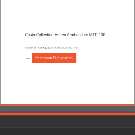
Casio Collection Herren Armbanduhr MTP-1302PD
Amazon.de Price:
€
29,49
(as of 18/03/2020 10:37 PST-
Im Amazon Shop ansehen
Details
)