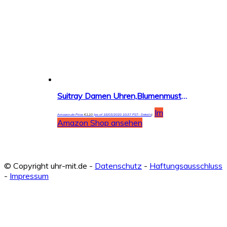
Suitray Damen Uhren,Blumenmuster Frauen Armbanduhr Analoge Quarzuhr Freizeit Uhr Geschenk,Runde Zifferblattgehäuse Lederband Uhren
Im
Amazon.de Price:
€
1,10
(as of 18/03/2020 10:37 PST-
Details
)
Amazon Shop ansehen
© Copyright uhr-mit.de -
Datenschutz
-
Haftungsausschluss
-
Impressum