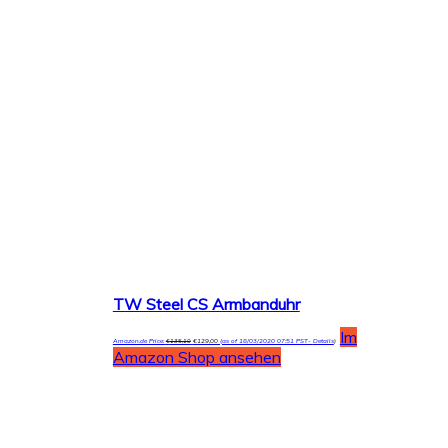
TW Steel CS Armbanduhr
Im
Amazon.de Price:
€
135,10
€
129,00
(as of 18/03/2020 07:51 PST-
Details
)
Amazon Shop ansehen