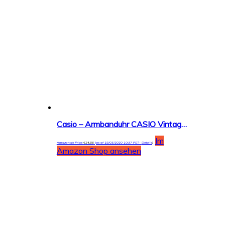
Casio – Armbanduhr CASIO Vintage Leder (ltp-1154pq-7bef)
Im
Amazon.de Price:
€
24,86
(as of 18/03/2020 10:37 PST-
Details
)
Amazon Shop ansehen