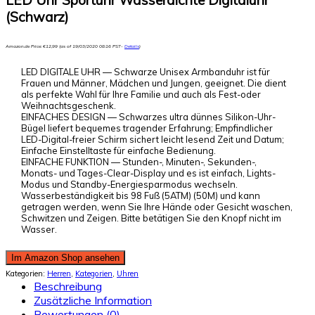
LED Uhr Sportuhr Wasserdichte Digitaluhr
(Schwarz)
Amazon.de Price:
€
12,99
(as of 19/03/2020 08:16 PST-
Details
)
LED DIGITALE UHR — Schwarze Unisex Armbanduhr ist für
Frauen und Männer, Mädchen und Jungen, geeignet. Die dient
als perfekte Wahl für Ihre Familie und auch als Fest-oder
Weihnachtsgeschenk.
EINFACHES DESIGN — Schwarzes ultra dünnes Silikon-Uhr-
Bügel liefert bequemes tragender Erfahrung; Empfindlicher
LED-Digital-freier Schirm sichert leicht lesend Zeit und Datum;
Einfache Einstelltaste für einfache Bedienung.
EINFACHE FUNKTION — Stunden-, Minuten-, Sekunden-,
Monats- und Tages-Clear-Display und es ist einfach, Lights-
Modus und Standby-Energiesparmodus wechseln.
Wasserbeständigkeit bis 98 Fuß (5ATM) (50M) und kann
getragen werden, wenn Sie Ihre Hände oder Gesicht waschen,
Schwitzen und Zeigen. Bitte betätigen Sie den Knopf nicht im
Wasser.
Im Amazon Shop ansehen
Kategorien:
Herren
,
Kategorien
,
Uhren
Beschreibung
Zusätzliche Information
Bewertungen (0)