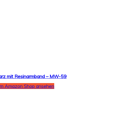
arz mit Resinarmband – MW-59
Im Amazon Shop ansehen