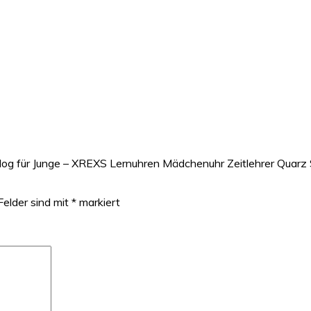
alog für Junge – XREXS Lernuhren Mädchenuhr Zeitlehrer Quar
Felder sind mit
*
markiert