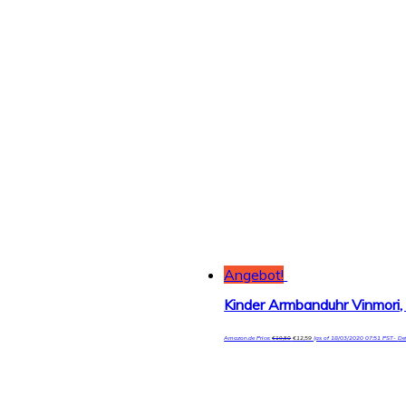
Angebot!
Kinder Armbanduhr Vinmori,
Amazon.de Price:
€
19,50
€
12,59
(as of 18/03/2020 07:51 PST-
De