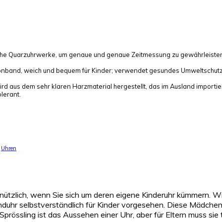
uarzuhrwerke, um genaue und genaue Zeitmessung zu gewährleisten; Top-
nband, weich und bequem für Kinder; verwendet gesundes Umweltschutzmat
 aus dem sehr klaren Harzmaterial hergestellt, das im Ausland import
lerant.
,
Uhren
nützlich, wenn Sie sich um deren eigene Kinderuhr kümmern. Wie
uhr selbstverständlich für Kinder vorgesehen. Diese Mädchenu
rössling ist das Aussehen einer Uhr, aber für Eltern muss sie t