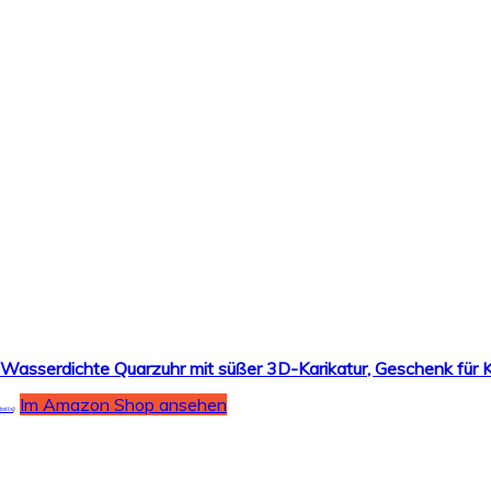
 Wasserdichte Quarzuhr mit süßer 3D-Karikatur, Geschenk für
Im Amazon Shop ansehen
tails
)