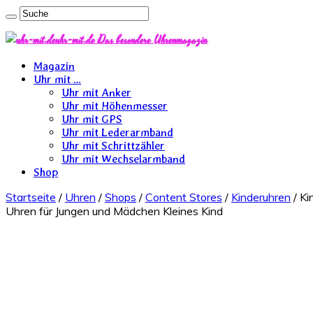
uhr-mit.de Das besondere Uhrenmagazin
Magazin
Uhr mit …
Uhr mit Anker
Uhr mit Höhenmesser
Uhr mit GPS
Uhr mit Lederarmband
Uhr mit Schrittzähler
Uhr mit Wechselarmband
Shop
Startseite
/
Uhren
/
Shops
/
Content Stores
/
Kinderuhren
/ Ki
Uhren für Jungen und Mädchen Kleines Kind