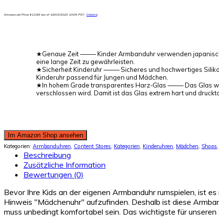
Amazon.de Price:
€
13,99
(as of 18/03/2020 10:05 PST-
Details
)
★Genaue Zeit ——– Kinder Armbanduhr verwenden japanische Q
eine lange Zeit zu gewährleisten.
★Sicherheit Kinderuhr ——– Sicheres und hochwertiges Siliko
Kinderuhr passend für Jungen und Mädchen.
★In hohem Grade transparentes Harz-Glas ——– Das Glas wird
verschlossen wird. Damit ist das Glas extrem hart und druckto
Im Amazon Shop ansehen
Kategorien:
Armbanduhren
,
Content Stores
,
Kategorien
,
Kinderuhren
,
Mädchen
,
Shops
Beschreibung
Zusätzliche Information
Bewertungen (0)
Bevor Ihre Kids an der eigenen Armbanduhr rumspielen, ist es 
Hinweis "Mädchenuhr" aufzufinden. Deshalb ist diese Armband
muss unbedingt komfortabel sein. Das wichtigste für unseren Sp