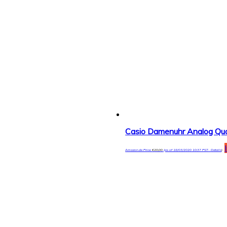
Casio Damenuhr Analog Qu
Amazon.de Price:
€
20,00
(as of 18/03/2020 10:37 PST-
Details
)