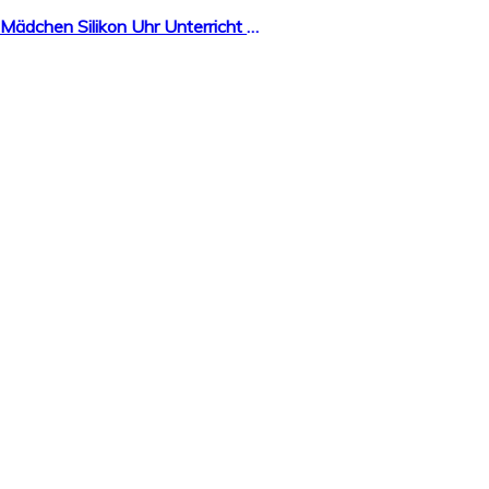
Kinder Uhr Mädchen sehen Sport Wasserdichte niedliche Welle Punkt Quarzuhr Nachtlicht Mädchen Silikon Uhr Unterricht Uhr Kinder Geschenk