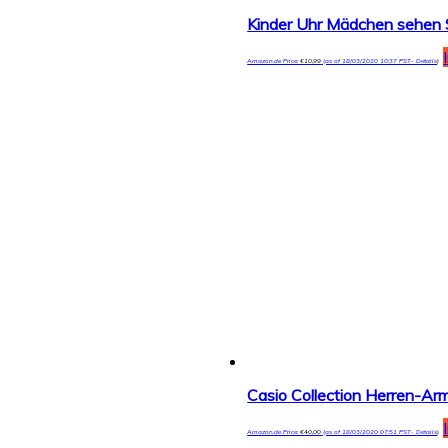
Amazon.de Price:
€
10,99
(as of 18/03/2020 10:37 PST-
Details
)
Casio Collection Herren-
Amazon.de Price:
€
40,00
(as of 18/03/2020 07:51 PST-
Details
)