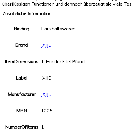
überflüssigen Funktionen und dennoch überzeugt sie viele Tes
Zusätzliche Information
Binding
Haushaltswaren
Brand
JXJJD
ItemDimensions
1, Hundertstel Pfund
Label
JXJJD
Manufacturer
JXJJD
MPN
1225
NumberOfItems
1