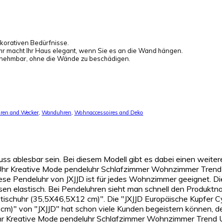
dekorativen Bedürfnisse.
hr macht Ihr Haus elegant, wenn Sie es an die Wand hängen.
bnehmbar, ohne die Wände zu beschädigen.
ren and Wecker
,
Wanduhren
,
Wohnaccessoires and Deko
 muss ablesbar sein. Bei diesem Modell gibt es dabei einen wei
 Uhr Kreative Mode pendeluhr Schlafzimmer Wohnzimmer Trend 
 Diese Pendeluhr von JXJJD ist für jedes Wohnzimmer geeignet.
ssen elastisch. Bei Pendeluhren sieht man schnell den Produk
ischuhr (35,5X46,5X12 cm)". Die "JXJJD Europäische Kupfer 
)" von "JXJJD" hat schon viele Kunden begeistern können, de
hr Kreative Mode pendeluhr Schlafzimmer Wohnzimmer Trend U