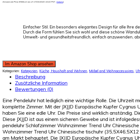
Amazon.de Price:
€
568,12
(as of 17/03/2020 10:10 PST-
Details
)
Einfacher Stil. Ein besonders elegantes Design für alle Ihre 
Durch die Form fühlen Sie sich wohl und diese schöne Wandu
Umwelt- und gesundheitsfreundlich, einfach anzuwenden, a
Im Amazon Shop ansehen
Kategorien:
Kategorien
,
Küche, Haushalt and Wohnen
,
Möbel and Wohnaccessoires
,
Uh
Beschreibung
Zusätzliche Information
Bewertungen (0)
Eine Pendeluhr hat lediglich eine wichtige Rolle. Die Uhrzeit
komplette Zimmer. Mit der JXJJD Europäische Kupfer Cygnus
haben Sie eine edle Uhr. Die Preise sind wirklich anständig.
Diese JXJJD ist aus einem sicheren Gewebe und ist infolgede
pendeluhr Schlafzimmer Wohnzimmer Trend Uhr Chinesische t
Wohnzimmer Trend Uhr Chinesische tischuhr (35,5X46,5X12 cm
am Markt behauptet. Die JXJJD Europäische Kupfer Cygnus U