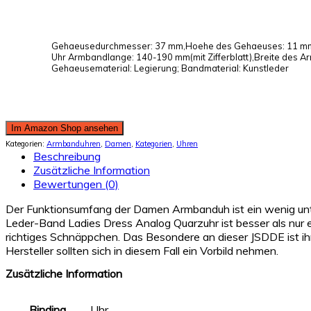
Gehaeusedurchmesser: 37 mm,Hoehe des Gehaeuses: 11 m
Uhr Armbandlange: 140-190 mm(mit Zifferblatt),Breite des 
Gehaeusematerial: Legierung; Bandmaterial: Kunstleder
Im Amazon Shop ansehen
Kategorien:
Armbanduhren
,
Damen
,
Kategorien
,
Uhren
Beschreibung
Zusätzliche Information
Bewertungen (0)
Der Funktionsumfang der Damen Armbanduh ist ein wenig unty
Leder-Band Ladies Dress Analog Quarzuhr ist besser als nur e
richtiges Schnäppchen. Das Besondere an dieser JSDDE ist 
Hersteller sollten sich in diesem Fall ein Vorbild nehmen.
Zusätzliche Information
Binding
Uhr