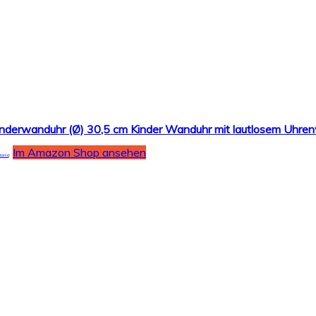
Im Amazon Shop ansehen
tails
)