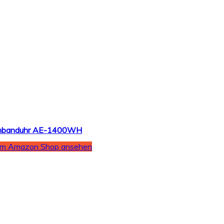
Armbanduhr AE-1400WH
Im Amazon Shop ansehen