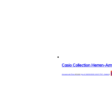
Casio Collection Herren-
Amazon.de Price:
€
31,92
(as of 18/03/2020 10:37 PST-
Details
)