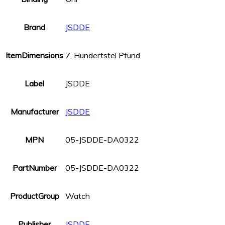
Brand
JSDDE
ItemDimensions
7, Hundertstel Pfund
Label
JSDDE
Manufacturer
JSDDE
MPN
05-JSDDE-DA0322
PartNumber
05-JSDDE-DA0322
ProductGroup
Watch
Publisher
JSDDE