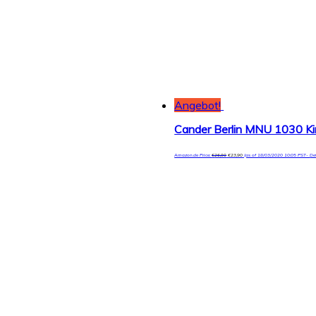
Angebot!
Amazon.de Price:
€
26,90
€
23,90
(as of 18/03/2020 10:05 PST-
De