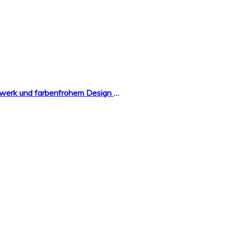
Cander Berlin MNU 1030 Kinderwanduhr (Ø) 30,5 cm Kinder Wanduhr mit lautlosem Uhrenwerk und farbenfrohem Design – Ablesen der Uhrzeit lernen