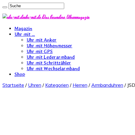
uhr-mit.de Das besondere Uhrenmagazin
Magazin
Uhr mit …
Uhr mit Anker
Uhr mit Höhenmesser
Uhr mit GPS
Uhr mit Lederarmband
Uhr mit Schrittzähler
Uhr mit Wechselarmband
Shop
Startseite
/
Uhren
/
Kategorien
/
Herren
/
Armbanduhren
/ JSD