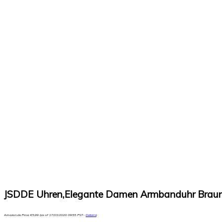
JSDDE Uhren,Elegante Damen Armbanduhr Braungl
Amazon.de Price:
€
5,99
(as of 17/03/2020 09:55 PST-
Details
)