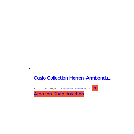
Casio Collection Herren-Armbanduhr AEQ-110W
Im
Amazon.de Price:
€
28,99
(as of 18/03/2020 10:37 PST-
Details
)
Amazon Shop ansehen