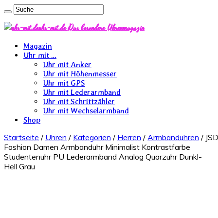
uhr-mit.de Das besondere Uhrenmagazin
Magazin
Uhr mit …
Uhr mit Anker
Uhr mit Höhenmesser
Uhr mit GPS
Uhr mit Lederarmband
Uhr mit Schrittzähler
Uhr mit Wechselarmband
Shop
Startseite
/
Uhren
/
Kategorien
/
Herren
/
Armbanduhren
/ JS
Fashion Damen Armbanduhr Minimalist Kontrastfarbe
Studentenuhr PU Lederarmband Analog Quarzuhr Dunkl-
Hell Grau