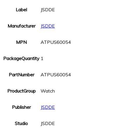
Label
JSDDE
Manufacturer
JSDDE
MPN
ATPUS60054
PackageQuantity
1
PartNumber
ATPUS60054
ProductGroup
Watch
Publisher
JSDDE
Studio
JSDDE