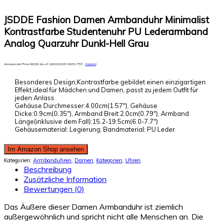
Amazon Prime
JSDDE Fashion Damen Armbanduhr Minimalist
Kontrastfarbe Studentenuhr PU Lederarmband
Analog Quarzuhr Dunkl-Hell Grau
Amazon.de Price:
€
8,59
(as of 19/03/2020 09:51 PST-
Details
)
Besonderes Design,Kontrastfarbe gebildet einen einzigartigen
Effekt,ideal für Mädchen und Damen, passt zu jedem Outfit für
jeden Anlass
Gehäuse Durchmesser:4.00cm(1.57″), Gehäuse
Dicke:0.9cm(0.35″), Armband Breit:2.0cm(0.79″), Armband
Länge(inklusive dem Fall):15.2-19.5cm(6.0-7.7″)
Gehäusematerial: Legierung; Bandmaterial: PU Leder
Im Amazon Shop ansehen
Kategorien:
Armbanduhren
,
Damen
,
Kategorien
,
Uhren
Beschreibung
Zusätzliche Information
Bewertungen (0)
Das Äußere dieser Damen Armbanduhr ist ziemlich
außergewöhnlich und spricht nicht alle Menschen an. Die