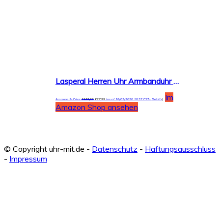
Lasperal Herren Uhr Armbanduhr Uhren Business Luxus Wasserdicht Quarzuhr Businessuhr Analog mit Datumsanzeige Edelstahl Sport Schwarz Rund
Im
Amazon.de Price:
€
139,99
€
27,99
(as of 18/03/2020 10:37 PST-
Details
)
Amazon Shop ansehen
© Copyright uhr-mit.de -
Datenschutz
-
Haftungsausschluss
-
Impressum