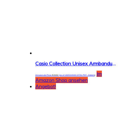
Casio Collection Unisex Armbanduhr W-216H
Im
Amazon.de Price:
€
19,92
(as of 18/03/2020 07:51 PST-
Details
)
Amazon Shop ansehen
Angebot!