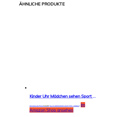
Kinder Uhr Mädchen sehen Sport Wasserdichte niedliche Welle Punkt Quarzuhr Nachtlicht Mädchen Silikon Uhr Unterricht Uhr Kinder Geschenk
Im
Amazon.de Price:
€
10,99
(as of 18/03/2020 10:37 PST-
Details
)
Amazon Shop ansehen