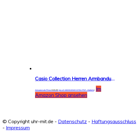
Casio Collection Herren Armbanduhr MRW-210H
Im
Amazon.de Price:
€
26,49
(as of 18/03/2020 07:51 PST-
Details
)
Amazon Shop ansehen
© Copyright uhr-mit.de -
Datenschutz
-
Haftungsausschluss
-
Impressum