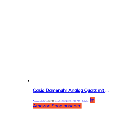
Casio Damenuhr Analog Quarz mit Resinarmband – MW-59
Im
Amazon.de Price:
€
20,00
(as of 18/03/2020 10:37 PST-
Details
)
Amazon Shop ansehen