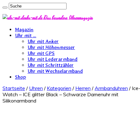
uhr-mit.de Das besondere Uhrenmagazin
Magazin
Uhr mit …
Uhr mit Anker
Uhr mit Höhenmesser
Uhr mit GPS
Uhr mit Lederarmband
Uhr mit Schrittzähler
Uhr mit Wechselarmband
Shop
Startseite
/
Uhren
/
Kategorien
/
Herren
/
Armbanduhren
/ Ice
Watch – ICE glitter Black – Schwarze Damenuhr mit
Silikonarmband