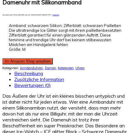
Damenuhr mit Silikonarmband
Amazon.de Price:
€
62,90
(as of 19/03/2020 08:05 PST-
Details
)
Armband: schwarzem Silikon; Zifferblatt: schwarzen Pailletten
Die ultratrendige Ice Glitter sorgt mit ihrem paillettenbesetzten
Zifferblatt garantiert für einen glänzenden Auftritt. Diese
feminine und trendige Uhr darf bei keinem stilbewussten
Mädchen am Handgelenk fehlen
Größe: M
Im Amazon Shop ansehen
Kategorien:
Armbanduhren
,
Damen
,
Kategorien
,
Uhren
Beschreibung
Zusätzliche Information
Bewertungen (0)
Das Äußere der Uhr ist ein kleines bisschen untypisch und
ist daher nicht für jeden etwas. Wer eine Armbanduhr mit
einem Silikonarmban nutzt, der versteht, dass man mehr
davon hat als nur eine Billiguhr, mit der man die Uhrzeit
verstreichen sieht. Die Damenuh ist trotz ihrer
Beschaffenheit ein super Preiskracher. Das Besondere an
dieser Ice-Watch – ICE glitter Black – Schwarze Damenuhr