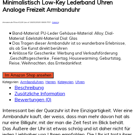
Minimalistisch Low-Key Lederband Uhren
Analoge Freizeit Armbanduhr
Amazon.de Price:
€
1,00
(as of 19/03/2020 08:00 PST-
Details
)
♥ Band-Material: PU-Leder Gehäuse-Material: Alloy; Dial-
Material: Edelstahl-Material Dial: Glas
♥ Das Tragen dieser Armbanduhr ist so wunderbare Erlebnisse,
als ob Sie Kunst direkt berühren
♥ Anlässe für Geschenke: Werbung und Verkaufsförderung
,Geschäftsgeschenke , Feiertag, Housewarming, Geburtstag,
Reise, Weihnachten, das Erntedankfest
Im Amazon Shop ansehen
Kategorien:
Armbanduhren
,
Herren
,
Kategorien
,
Uhren
Beschreibung
Zusätzliche Information
Bewertungen (0)
Interessant bei der Quarzuhr ist ihre Einzigartigkeit. Wer eine
Armbanduhr kauft, der weiss, dass man mehr davon hat als
nur eine Billiguhr, mit der man die Zeit fest im Blick behält.
Das Äußere der Uhr ist etwas schräg und ist daher nicht für
jeden Liebhaber von Uhren empfohlen. Die Uhr ist trotz ihrer