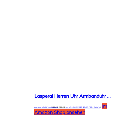
Lasperal Herren Uhr Armbanduhr Uhren Business Luxus Wasserdicht Quarzuhr Businessuhr Analog mit Datumsanzeige Edelstahl Sport Schwarz Rund
Im
Amazon.de Price:
€
139,99
€
27,99
(as of 18/03/2020 10:37 PST-
Details
)
Amazon Shop ansehen