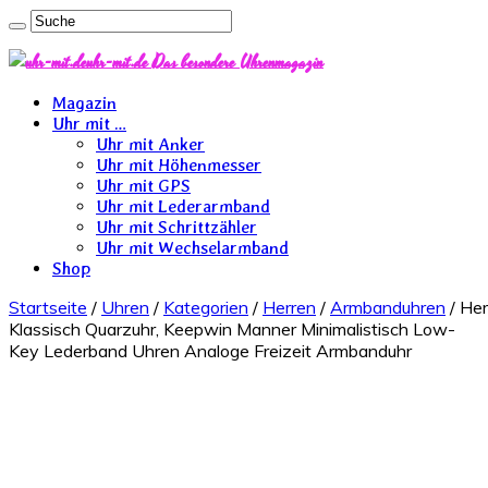
uhr-mit.de Das besondere Uhrenmagazin
Magazin
Uhr mit …
Uhr mit Anker
Uhr mit Höhenmesser
Uhr mit GPS
Uhr mit Lederarmband
Uhr mit Schrittzähler
Uhr mit Wechselarmband
Shop
Startseite
/
Uhren
/
Kategorien
/
Herren
/
Armbanduhren
/ Her
Klassisch Quarzuhr, Keepwin Manner Minimalistisch Low-
Key Lederband Uhren Analoge Freizeit Armbanduhr