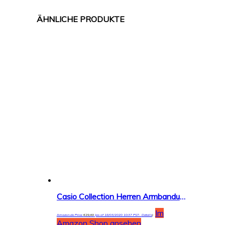
Casio Collection Herren Armbanduhr MTP-1302PD
Im
Amazon.de Price:
€
29,49
(as of 18/03/2020 10:37 PST-
Details
)
Amazon Shop ansehen