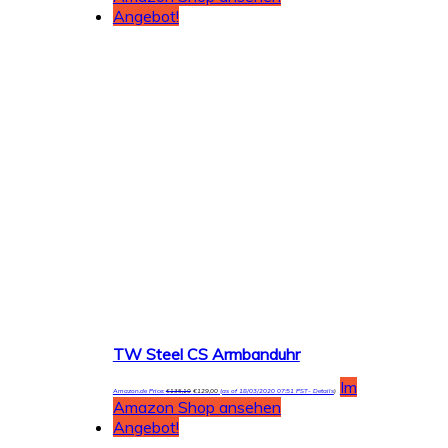
Angebot!
TW Steel CS Armbanduhr
Im
Amazon.de Price:
€
135,10
€
129,00
(as of 18/03/2020 07:51 PST-
Details
)
Amazon Shop ansehen
Angebot!