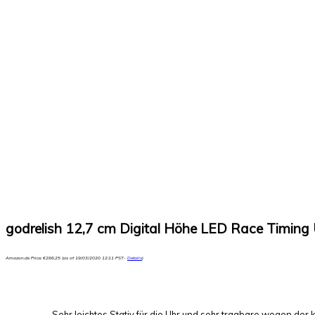
godrelish 12,7 cm Digital Höhe LED Race Timing
Amazon.de Price:
€
286,25
(as of 19/03/2020 12:11 PST-
Details
)
Sehr leichtes Stativ für die Uhr und sehr tragbare wegen der k