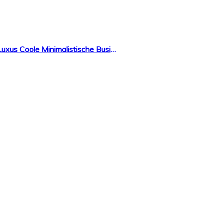
CIVO Herren Uhren Manner Wasserdicht Schwarz Leder Armbanduhr Mann Dünne Mode Luxus Coole Minimalistische Business Analoge Quarzuhren für Herren Jungen