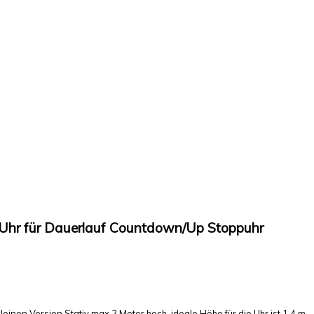
 Uhr für Dauerlauf Countdown/Up Stoppuhr
leinen Version Stativ max 2 Meter hoch, ideale Höhe für die Uhr ist 1,4 m