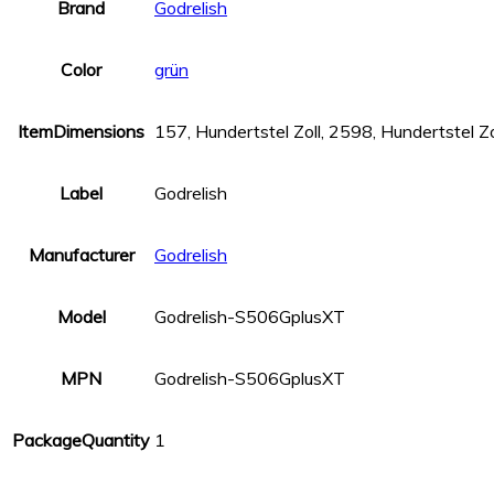
Brand
Godrelish
Color
grün
ItemDimensions
157, Hundertstel Zoll, 2598, Hundertstel Zo
Label
Godrelish
Manufacturer
Godrelish
Model
Godrelish-S506GplusXT
MPN
Godrelish-S506GplusXT
PackageQuantity
1