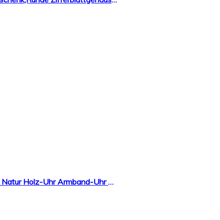
Handgefertigte Flache Holzwerk Germany® Designer Unisex Herren-Uhr Damen-Uhr Öko Natur Holz-Uhr Armband-Uhr Analog Klassisch Quarz-Uhr Braun Schwarz Leder-Armband und Holz Ziffernblatt