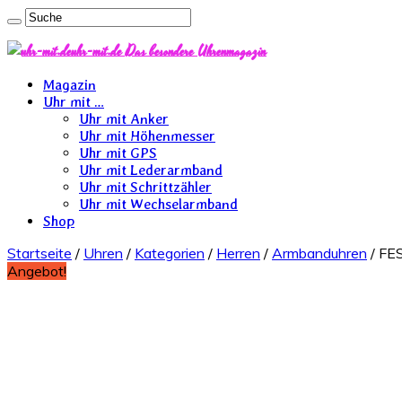
uhr-mit.de Das besondere Uhrenmagazin
Magazin
Uhr mit …
Uhr mit Anker
Uhr mit Höhenmesser
Uhr mit GPS
Uhr mit Lederarmband
Uhr mit Schrittzähler
Uhr mit Wechselarmband
Shop
Startseite
/
Uhren
/
Kategorien
/
Herren
/
Armbanduhren
/ FE
Angebot!