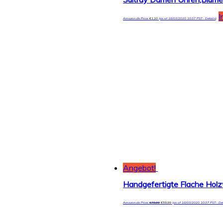
I
Amazon.de Price:
€
1,10
(as of 18/03/2020 10:37 PST-
Details
)
Angebot!
Amazon.de Price:
€
79,99
€
59,99
(as of 18/03/2020 10:37 PST-
De