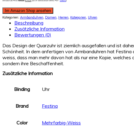
Amazon.de Price:
€
99,00
€
74,25
(as of 19/03/2020 09:51 PST-
Details
)
Im Amazon Shop ansehen
Kategorien:
Armbanduhren
,
Damen
,
Herren
,
Kategorien
,
Uhren
Beschreibung
Zusätzliche Information
Bewertungen (0)
Das Design der Quarzuhr ist ziemlich ausgefallen und ist daher
Schönheit. In dem anfertigen von Armbanduhren hat Festina d
weiss, dass man mehr davon hat als nur eine Kopie, welches d
sondern ihre Beschaffenheit.
Zusätzliche Information
Binding
Uhr
Brand
Festina
Color
Mehrfarbig-Weiss