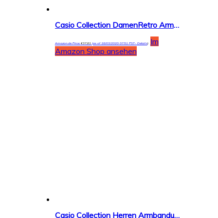
Casio Collection DamenRetro Armbanduhr LA680WEGA
Im
Amazon.de Price:
€
37,81
(as of 18/03/2020 07:51 PST-
Details
)
Amazon Shop ansehen
Casio Collection Herren Armbanduhr MTP-1302PL