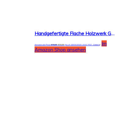
Handgefertigte Flache Holzwerk Germany® Designer Unisex Herren-Uhr Damen-Uhr Öko Natur Holz-Uhr Armband-Uhr Analog Klassisch Quarz-Uhr Braun Schwarz Leder-Armband und Holz Ziffernblatt
Im
Amazon.de Price:
€
79,99
€
59,99
(as of 18/03/2020 10:37 PST-
Details
)
Amazon Shop ansehen