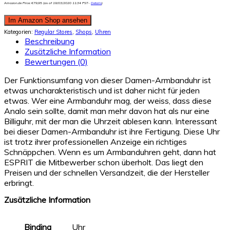
Amazon.de Price:
€
79,95
(as of 19/03/2020 11:34 PST-
Details
)
Im Amazon Shop ansehen
Kategorien:
Regular Stores
,
Shops
,
Uhren
Beschreibung
Zusätzliche Information
Bewertungen (0)
Der Funktionsumfang von dieser Damen-Armbanduhr ist
etwas uncharakteristisch und ist daher nicht für jeden
etwas. Wer eine Armbanduhr mag, der weiss, dass diese
Analo sein sollte, damit man mehr davon hat als nur eine
Billiguhr, mit der man die Uhrzeit ablesen kann. Interessant
bei dieser Damen-Armbanduhr ist ihre Fertigung. Diese Uhr
ist trotz ihrer professionellen Anzeige ein richtiges
Schnäppchen. Wenn es um Armbanduhren geht, dann hat
ESPRIT die Mitbewerber schon überholt. Das liegt den
Preisen und der schnellen Versandzeit, die der Hersteller
erbringt.
Zusätzliche Information
Binding
Uhr