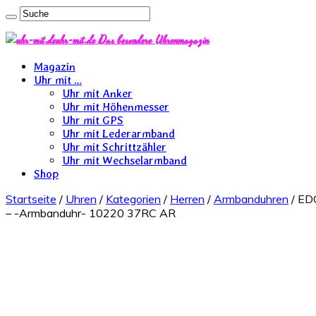
uhr-mit.de Das besondere Uhrenmagazin
Magazin
Uhr mit …
Uhr mit Anker
Uhr mit Höhenmesser
Uhr mit GPS
Uhr mit Lederarmband
Uhr mit Schrittzähler
Uhr mit Wechselarmband
Shop
Startseite
/
Uhren
/
Kategorien
/
Herren
/
Armbanduhren
/ ED
– -Armbanduhr- 10220 37RC AR