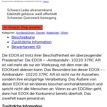
Amazon.de Price:
€
626,50
(as of 18/03/2020 10:25 PST-
Details
)
Schwarz Leder uhrenarmband
Edelstahl gehäuse, weiß zifferblatt
Schweizer Quarzwerk bewegung
Im Amazon Shop ansehen
Kategorien:
Armbanduhren
,
Damen
,
Kategorien
,
Uhren
Beschreibung
Zusätzliche Information
Bewertungen (0)
Die EDOX ist trotz ihrer Beschaffenheit ein überzeugender
Preiskracher. Die EDOX – -Armbanduhr- 10220 37RC AR
ist viel mehr als nur ein Werkzeug, mit dem man die
EDOXzeit ablesen kann. Das Besondere bei dieser EDOX – -
Armbanduhr- 10220 37RC AR ist nicht nur ihr Aussehen,
sondern ihre einzigartige Verarbeitung. Das Äußere von
dieser EDOX ist ein kleines bisschen uncharakteristisch und
spricht nicht alle Menschen an. Wenn es um EDOXen geht,
dann hat EDOX die Konkurrenz bereits überholt. Das
zweifelt kaum jemand an.
Zusätzliche Information