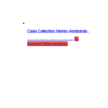
Casio Collection Herren-Armbanduhr AE-1400WH
Im
Amazon.de Price:
€
31,92
(as of 18/03/2020 10:37 PST-
Details
)
Amazon Shop ansehen