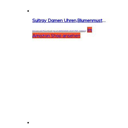
Suitray Damen Uhren,Blumenmuster Frauen Armbanduhr Analoge Quarzuhr Freizeit Uhr Geschenk,Runde Zifferblattgehäuse Lederband Uhren
Im
Amazon.de Price:
€
1,10
(as of 18/03/2020 10:37 PST-
Details
)
Amazon Shop ansehen