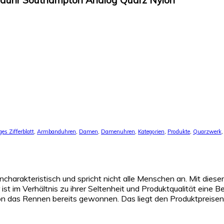
uhr Southampton Analog Quarz Nylon
es Zifferblatt
,
Armbanduhren
,
Damen
,
Damenuhren
,
Kategorien
,
Produkte
,
Quarzwerk
ncharakteristisch und spricht nicht alle Menschen an. Mit dies
st im Verhältnis zu ihrer Seltenheit und Produktqualität eine B
 das Rennen bereits gewonnen. Das liegt den Produktpreisen und