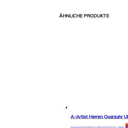
I
Amazon.de Price:
€
2,90
(as of 18/03/2020 07:51 PST-
Details
)