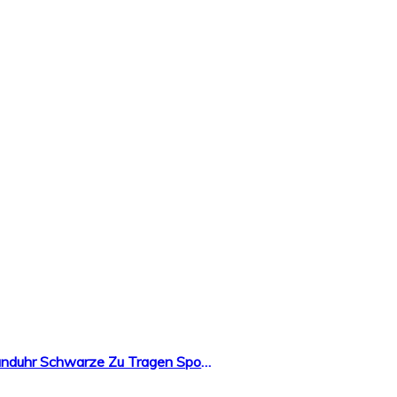
A-Artist Herren Quarzuhr Ultradünne Armbanduhren DENGQIN Beobachten Unisex Armbanduhr Schwarze Zu Tragen Sportuhr Modisch Leicht Verwenden Für Damen Und Design Schwarz Band Gürtel Armband