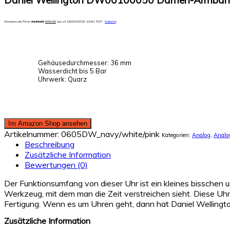
Daniel Wellington DW00100050 Damen-Armband
Amazon.de Price:
€
139,00
€
69,48
(as of 18/03/2020 10:41 PST-
Details
)
Gehäusedurchmesser: 36 mm
Wasserdicht bis 5 Bar
Uhrwerk: Quarz
Im Amazon Shop ansehen
Artikelnummer:
0605DW_navy/white/pink
Kategorien:
Analog
,
Analog
Beschreibung
Zusätzliche Information
Bewertungen (0)
Der Funktionsumfang von dieser Uhr ist ein kleines bisschen u
Werkzeug, mit dem man die Zeit verstreichen sieht. Diese Uhr i
Fertigung. Wenn es um Uhren geht, dann hat Daniel Wellington
Zusätzliche Information