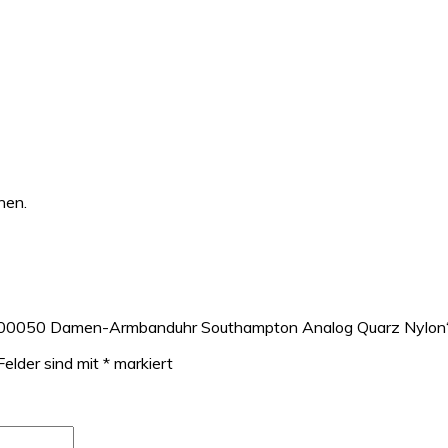
hen.
00100050 Damen-Armbanduhr Southampton Analog Quarz Nylon
Felder sind mit
*
markiert