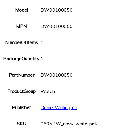
Model
DW00100050
MPN
DW00100050
NumberOfItems
1
PackageQuantity
1
PartNumber
DW00100050
ProductGroup
Watch
Publisher
Daniel Wellington
SKU
0605DW_navy-white-pink