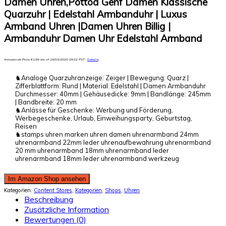
Damen Uhren,Pottoa Genf Damen Klassische
Quarzuhr | Edelstahl Armbanduhr | Luxus
Armband Uhren |Damen Uhren Billig |
Armbanduhr Damen Uhr Edelstahl Armband
Amazon.de Price:
€
1,99
(as of 19/03/2020 09:32 PST-
Details
)
♞Analoge Quarzuhranzeige: Zeiger | Bewegung: Quarz |
Zifferblattform: Rund | Material: Edelstahl | Damen Armbanduhr
Durchmesser: 40mm | Gehäusedicke: 9mm | Bandlänge: 245mm
| Bandbreite: 20 mm
♞Anlässe für Geschenke: Werbung und Förderung,
Werbegeschenke, Urlaub, Einweihungsparty, Geburtstag,
Reisen
♞stamps uhren marken uhren damen uhrenarmband 24mm
uhrenarmband 22mm leder uhrenaufbewahrung uhrenarmband
20 mm uhrenarmband 18mm uhrenarmband leder
uhrenarmband 18mm leder uhrenarmband werkzeug
Im Amazon Shop ansehen
Kategorien:
Content Stores
,
Kategorien
,
Shops
,
Uhren
Beschreibung
Zusätzliche Information
Bewertungen (0)