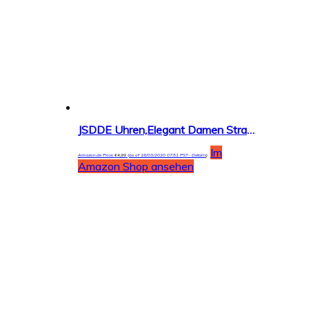
JSDDE Uhren,Elegant Damen Strassstein Oval Nebelfleck Spangenuhr Armbanduhr Analog Quarzuhr
Im
Amazon.de Price:
€
4,99
(as of 18/03/2020 07:51 PST-
Details
)
Amazon Shop ansehen