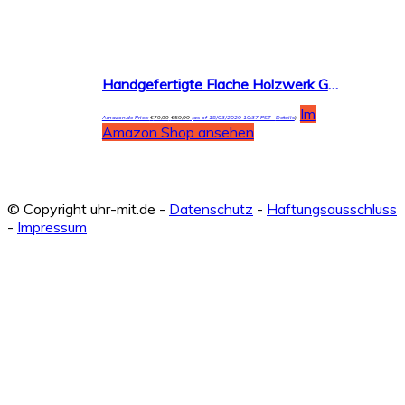
Handgefertigte Flache Holzwerk Germany® Designer Unisex Herren-Uhr Damen-Uhr Öko Natur Holz-Uhr Armband-Uhr Analog Klassisch Quarz-Uhr Braun Schwarz Leder-Armband und Holz Ziffernblatt
Im
Amazon.de Price:
€
79,99
€
59,99
(as of 18/03/2020 10:37 PST-
Details
)
Amazon Shop ansehen
© Copyright uhr-mit.de -
Datenschutz
-
Haftungsausschluss
-
Impressum