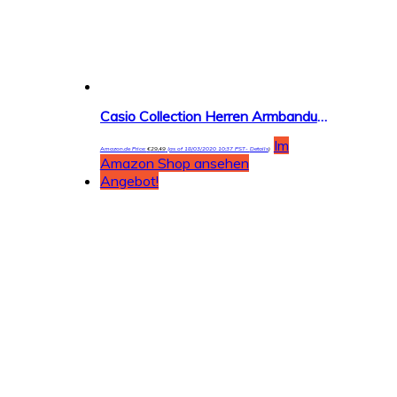
Casio Collection Herren Armbanduhr MTP-1302PD
Im
Amazon.de Price:
€
29,49
(as of 18/03/2020 10:37 PST-
Details
)
Amazon Shop ansehen
Angebot!