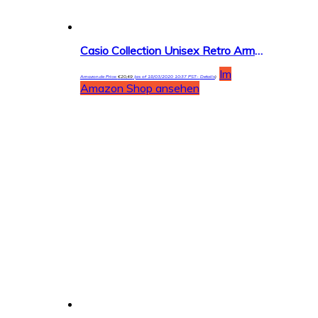
Casio Collection Unisex Retro Armbanduhr A168WEC
Im
Amazon.de Price:
€
20,49
(as of 18/03/2020 10:37 PST-
Details
)
Amazon Shop ansehen