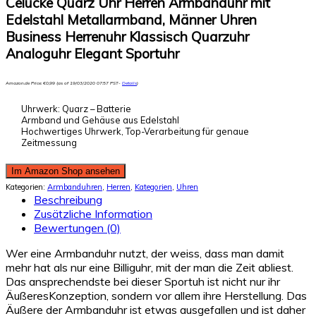
Celucke Quarz Uhr Herren Armbanduhr mit
Edelstahl Metallarmband, Männer Uhren
Business Herrenuhr Klassisch Quarzuhr
Analoguhr Elegant Sportuhr
Amazon.de Price:
€
0,99
(as of 19/03/2020 07:57 PST-
Details
)
Uhrwerk: Quarz – Batterie
Armband und Gehäuse aus Edelstahl
Hochwertiges Uhrwerk, Top-Verarbeitung für genaue
Zeitmessung
Im Amazon Shop ansehen
Kategorien:
Armbanduhren
,
Herren
,
Kategorien
,
Uhren
Beschreibung
Zusätzliche Information
Bewertungen (0)
Wer eine Armbanduhr nutzt, der weiss, dass man damit
mehr hat als nur eine Billiguhr, mit der man die Zeit abliest.
Das ansprechendste bei dieser Sportuh ist nicht nur ihr
ÄußeresKonzeption, sondern vor allem ihre Herstellung. Das
Äußere der Armbanduhr ist etwas ausgefallen und ist daher