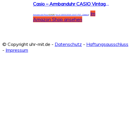
Casio – Armbanduhr CASIO Vintage Leder (ltp-1154pq-7bef)
Im
Amazon.de Price:
€
24,86
(as of 18/03/2020 10:37 PST-
Details
)
Amazon Shop ansehen
© Copyright uhr-mit.de -
Datenschutz
-
Haftungsausschluss
-
Impressum