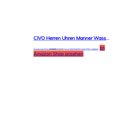
CIVO Herren Uhren Manner Wasserdicht Schwarz Leder Armbanduhr Mann Dünne Mode Luxus Coole Minimalistische Business Analoge Quarzuhren für Herren Jungen
Im
Amazon.de Price:
€
109,99
€
26,99
(as of 18/03/2020 10:37 PST-
Details
)
Amazon Shop ansehen