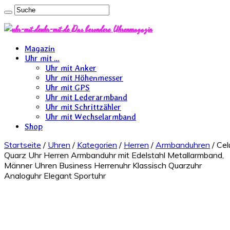
uhr-mit.de Das besondere Uhrenmagazin
Magazin
Uhr mit …
Uhr mit Anker
Uhr mit Höhenmesser
Uhr mit GPS
Uhr mit Lederarmband
Uhr mit Schrittzähler
Uhr mit Wechselarmband
Shop
Startseite
/
Uhren
/
Kategorien
/
Herren
/
Armbanduhren
/ Cel
Quarz Uhr Herren Armbanduhr mit Edelstahl Metallarmband,
Männer Uhren Business Herrenuhr Klassisch Quarzuhr
Analoguhr Elegant Sportuhr