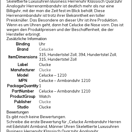
Skelettierte Luxusuhren Business Herrenuhr Klassisch Quarzuhr
Analoguhr Herrenarmbanduhr ist deutlich mehr als nur eine
Billiguhr, mit der man die Zeit fest im Blick behält. Diese
Herrenarmbanduhr ist trotz ihrer Bekanntheit ein toller
Preisknüller. Das Besondere an dieser Uhr ist ihre Produktion.
Wenn es um Uhren geht, dann hat Celucke die Nase vorn. Das ist
wegen den Produktpreisen und der Beschaffenheit, die der
Hersteller erbringt.
Zusätzliche Information
Binding
Uhr
Brand
Celucke
315, Hundertstel Zoll, 394, Hundertstel Zoll,
ItemDimensions
315, Hundertstel Zoll
Label
Clucke
Manufacturer
Clucke
Model
Celucke – 1210
MPN
Celucke – Armbanduhr 1210
PackageQuantity
1
PartNumber
Celucke – Armbanduhr 1210
ProductGroup
Watch
Publisher
Clucke
Studio
Clucke
Bewertungen
Es gibt noch keine Bewertungen.
Schreibe die erste Bewertung für „Celucke Armbanduhr Herren
mit Edelstahl Armband, Männer Uhren Skelettierte Luxusuhren
Business Herrenuhr Klassisch Quarzuhr Analoguhr