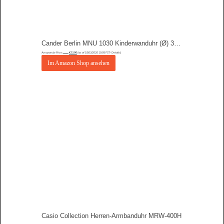
Cander Berlin MNU 1030 Kinderwanduhr (Ø) 30,5 cm Kinder Wanduhr mit lautlosem Uhrenwerk und farbenfrohem Design – Ablesen der Uhrzeit lernen
Amazon.de Price:
€
23,90
(as of 18/03/2020 10:05 PST-
Details
)
€
26,90
Im Amazon Shop ansehen
Casio Collection Herren-Armbanduhr MRW-400H