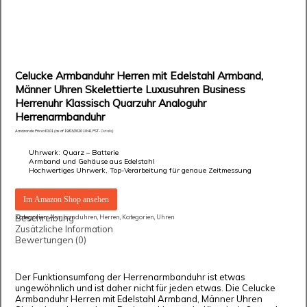
Celucke Armbanduhr Herren mit Edelstahl Armband,
Männer Uhren Skelettierte Luxusuhren Business
Herrenuhr Klassisch Quarzuhr Analoguhr
Herrenarmbanduhr
Amazon.de Price:
€
0,01
(as of 19/03/2020 10:41 PST-
Details
)
Uhrwerk: Quarz – Batterie
Armband und Gehäuse aus Edelstahl
Hochwertiges Uhrwerk, Top-Verarbeitung für genaue Zeitmessung
Im Amazon Shop ansehen
Beschreibung
Kategorien:
Armbanduhren
,
Herren
,
Kategorien
,
Uhren
Zusätzliche Information
Bewertungen (0)
Der Funktionsumfang der Herrenarmbanduhr ist etwas
ungewöhnlich und ist daher nicht für jeden etwas. Die Celucke
Armbanduhr Herren mit Edelstahl Armband, Männer Uhren