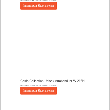
Amazon.de Price:
€
40,00
(as of 18/03/2020 07:51 PST-
Details
)
Im Amazon Shop ansehen
Casio Collection Unisex Armbanduhr W-216H
Amazon.de Price:
€
19,92
(as of 18/03/2020 07:51 PST-
Details
)
Im Amazon Shop ansehen