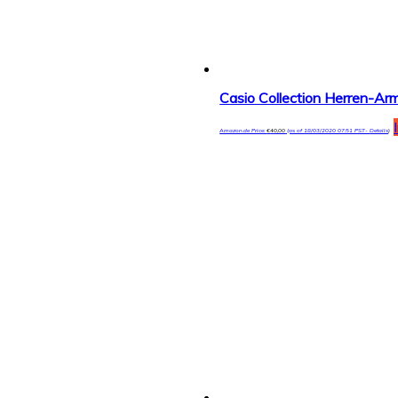
Casio Collection Herren-
Amazon.de Price:
€
40,00
(as of 18/03/2020 07:51 PST-
Details
)