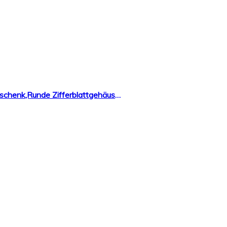
Suitray Damen Uhren,Blumenmuster Frauen Armbanduhr Analoge Quarzuhr Freizeit Uhr Geschenk,Runde Zifferblattgehäuse Lederband Uhren