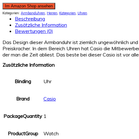
Im Amazon Shop ansehen
Kategorien:
Armbanduhren
,
Herren
,
Kategorien
,
Uhren
Beschreibung
Zusätzliche Information
Bewertungen (0)
Das Design dieser Armbanduhr ist ziemlich ungewöhnlich und is
Preiskracher. In dem Bereich Uhren hat Casio die Mitbewerber b
der man die Zeit abliest. Das beste bei dieser Casio ist vor alle
Zusätzliche Information
Binding
Uhr
Brand
Casio
PackageQuantity
1
ProductGroup
Watch