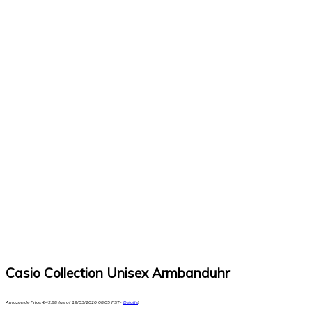
Casio Collection Unisex Armbanduhr
Amazon.de Price:
€
42,88
(as of 19/03/2020 08:05 PST-
Details
)