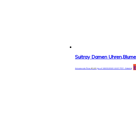
I
Amazon.de Price:
€
1,10
(as of 18/03/2020 10:37 PST-
Details
)