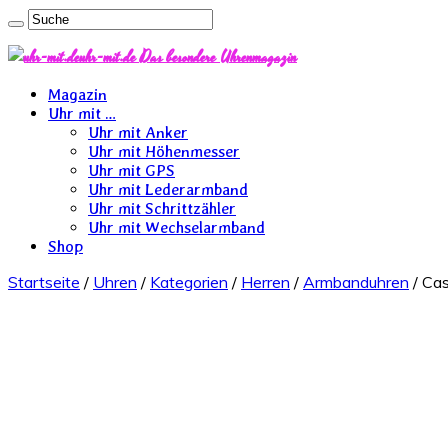
uhr-mit.de Das besondere Uhrenmagazin
Magazin
Uhr mit …
Uhr mit Anker
Uhr mit Höhenmesser
Uhr mit GPS
Uhr mit Lederarmband
Uhr mit Schrittzähler
Uhr mit Wechselarmband
Shop
Startseite
/
Uhren
/
Kategorien
/
Herren
/
Armbanduhren
/ Cas