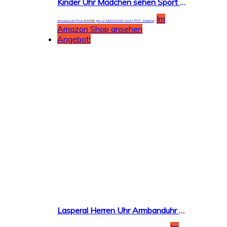
Kinder Uhr Mädchen sehen Sport Wasserdichte niedliche Welle Punkt Quarzuhr Nachtlicht Mädchen Silikon Uhr Unterricht Uhr Kinder Geschenk
Im
Amazon.de Price:
€
10,99
(as of 18/03/2020 10:37 PST-
Details
)
Amazon Shop ansehen
Angebot!
Lasperal Herren Uhr Armbanduhr Uhren Business Luxus Wasserdicht Quarzuhr Businessuhr Analog mit Datumsanzeige Edelstahl Sport Schwarz Rund
Im