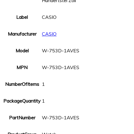
Hundertstel Zoll
Label
CASIO
Manufacturer
CASIO
Model
W-753D-1AVES
MPN
W-753D-1AVES
NumberOfItems
1
PackageQuantity
1
PartNumber
W-753D-1AVES