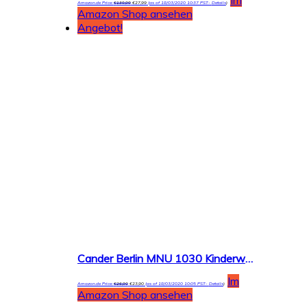
Amazon.de Price:
€
139,99
€
27,99
(as of 18/03/2020 10:37 PST-
Details
)
Amazon Shop ansehen
Angebot!
Cander Berlin MNU 1030 Kinderwanduhr (Ø) 30,5 cm Kinder Wanduhr mit lautlosem Uhrenwerk und farbenfrohem Design – Ablesen der Uhrzeit lernen
Im
Amazon.de Price:
€
26,90
€
23,90
(as of 18/03/2020 10:05 PST-
Details
)
Amazon Shop ansehen