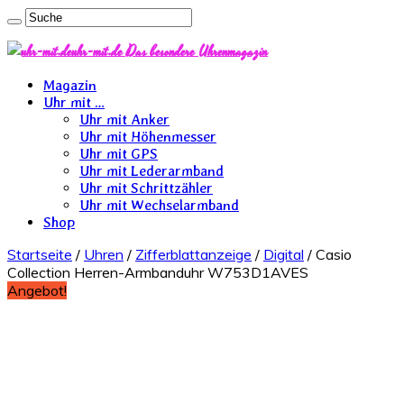
uhr-mit.de Das besondere Uhrenmagazin
Magazin
Uhr mit …
Uhr mit Anker
Uhr mit Höhenmesser
Uhr mit GPS
Uhr mit Lederarmband
Uhr mit Schrittzähler
Uhr mit Wechselarmband
Shop
Startseite
/
Uhren
/
Zifferblattanzeige
/
Digital
/ Casio
Collection Herren-Armbanduhr W753D1AVES
Angebot!