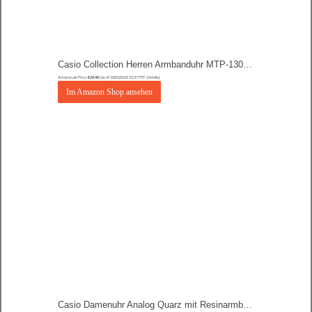
Casio Collection Herren Armbanduhr MTP-1302PD
Amazon.de Price:
€
29,49
(as of 18/03/2020 10:37 PST-
Details
)
Im Amazon Shop ansehen
Casio Damenuhr Analog Quarz mit Resinarmband – MW-59