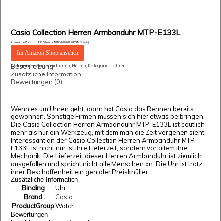
Casio Collection Herren Armbanduhr MTP-E133L
Amazon.de Price:
€
35,00
(as of 18/03/2020 09:48 PST-
Details
)
€
39,00
Im Amazon Shop ansehen
Beschreibung
Kategorien:
Armbanduhren
,
Herren
,
Kategorien
,
Uhren
Zusätzliche Information
Bewertungen (0)
Wenn es um Uhren geht, dann hat Casio das Rennen bereits
gewonnen. Sonstige Firmen müssen sich hier etwas beibringen.
Die Casio Collection Herren Armbanduhr MTP-E133L ist deutlich
mehr als nur ein Werkzeug, mit dem man die Zeit vergehen sieht.
Interessant an der Casio Collection Herren Armbanduhr MTP-
E133L ist nicht nur ist ihre Lieferzeit, sondern vor allem ihre
Mechanik. Die Lieferzeit dieser Herren Armbanduhr ist ziemlich
ausgefallen und spricht nicht alle Menschen an. Die Uhr ist trotz
ihrer Beschaffenheit ein genialer Preisknüller.
Zusätzliche Information
Binding
Uhr
Brand
Casio
ProductGroup
Watch
Bewertungen