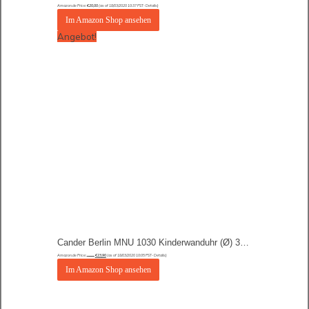
Amazon.de Price:
€
20,00
(as of 18/03/2020 10:37 PST-
Details
)
Im Amazon Shop ansehen
Angebot!
Cander Berlin MNU 1030 Kinderwanduhr (Ø) 30,5 cm Kinder Wanduhr mit lautlosem Uhrenwerk und farbenfrohem Design – Ablesen der Uhrzeit lernen
Amazon.de Price:
€
23,90
(as of 18/03/2020 10:05 PST-
Details
)
€
26,90
Im Amazon Shop ansehen