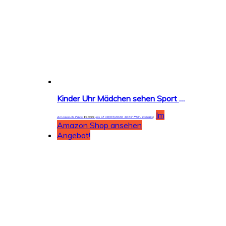
Kinder Uhr Mädchen sehen Sport Wasserdichte niedliche Welle Punkt Quarzuhr Nachtlicht Mädchen Silikon Uhr Unterricht Uhr Kinder Geschenk
Im
Amazon.de Price:
€
10,99
(as of 18/03/2020 10:37 PST-
Details
)
Amazon Shop ansehen
Angebot!