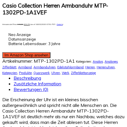
Casio Collection Herren Armbanduhr MTP-
1302PD-1A1VEF
Amazon.de Price:
€
49,90
€
31,79
(as of 18/03/2020 07:51 PST-
Details
)
Neo Anzeige
Datumsanzeige
Batterie Lebensdauer: 3 Jahre
Im Amazon Shop ansehen
Artikelnummer:
MTP-1302PD-1A1
Kategorien:
Analog
,
Analoges
Zifferblatt
,
Armband
,
Armbanduhren
,
Edelstahlarmband
,
Herren
,
Herrenuhren
,
Kategorien
,
Produkte
,
Quarzwerk
,
Uhren
,
Werk
,
Zifferblattanzeige
Beschreibung
Zusätzliche Information
Bewertungen (0)
Die Erscheinung der Uhr ist ein kleines bisschen
außergewöhnlich und spricht nicht alle Menschen an. Die
Casio Collection Herren Armbanduhr MTP-1302PD-
1A1VEF ist deutlich mehr als nur ein Nachbau, welches dazu
gekauft wird, dass man die Zeit ablesen tut. Diese Herren