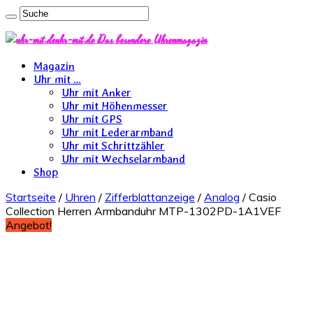
uhr-mit.de Das besondere Uhrenmagazin
Magazin
Uhr mit …
Uhr mit Anker
Uhr mit Höhenmesser
Uhr mit GPS
Uhr mit Lederarmband
Uhr mit Schrittzähler
Uhr mit Wechselarmband
Shop
Startseite
/
Uhren
/
Zifferblattanzeige
/
Analog
/ Casio
Collection Herren Armbanduhr MTP-1302PD-1A1VEF
Angebot!