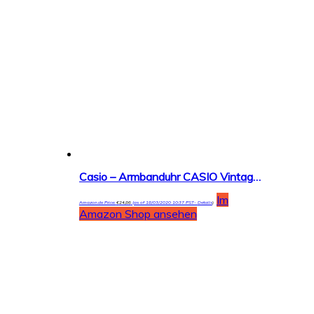
Casio – Armbanduhr CASIO Vintage Leder (ltp-1154pq-7bef)
Im
Amazon.de Price:
€
24,86
(as of 18/03/2020 10:37 PST-
Details
)
Amazon Shop ansehen