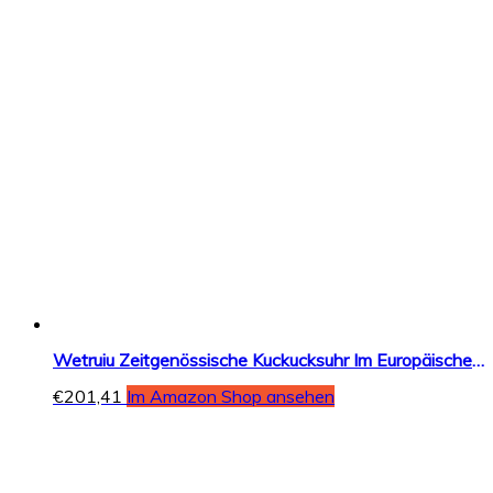
Wetruiu Zeitgenössische Kuckucksuhr Im Europäischen Stil. Mode Living Uhr Retro Ländliches Wohnzimmer Pendeluhr Braun 20 Zoll
€
201,41
Im Amazon Shop ansehen