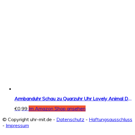
Armbanduhr Schau zu Quarzuhr Uhr Lovely Animal Design Boy Girl Kinder Chenang Geburtstagsgeschenk Süße Tier Muster Junge Mädchen Geburtstagsgeschenk Souvenir
€
0,99
Im Amazon Shop ansehen
© Copyright uhr-mit.de -
Datenschutz
-
Haftungsausschluss
-
Impressum